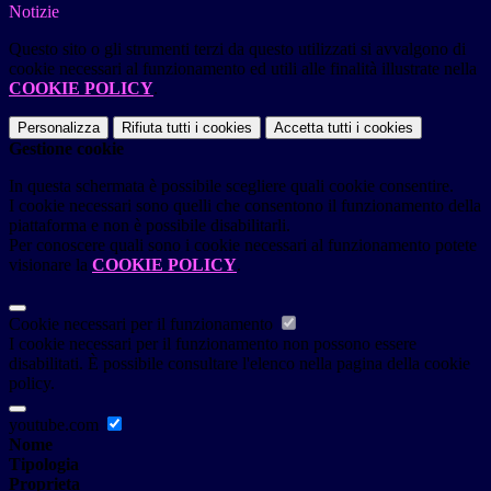
Notizie
Questo sito o gli strumenti terzi da questo utilizzati si avvalgono di
cookie necessari al funzionamento ed utili alle finalità illustrate nella
COOKIE POLICY
.
Personalizza
Rifiuta tutti
i cookies
Accetta tutti
i cookies
Gestione cookie
In questa schermata è possibile scegliere quali cookie consentire.
I cookie necessari sono quelli che consentono il funzionamento della
piattaforma e non è possibile disabilitarli.
Per conoscere quali sono i cookie necessari al funzionamento potete
visionare la
COOKIE POLICY
.
Cookie necessari per il funzionamento
I cookie necessari per il funzionamento non possono essere
disabilitati. È possibile consultare l'elenco nella pagina della cookie
policy.
youtube.com
Nome
Tipologia
Proprieta