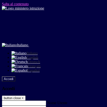
Salta al contenuto
Italiano
Italiano
English
Deutsch
Français
Español
Accedi
Accedi
button close
×
Nome Utente