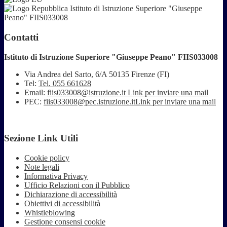
Istituto di Istruzione Superiore "Giuseppe
Peano" FIIS033008
Contatti
Istituto di Istruzione Superiore "Giuseppe Peano" FIIS033008
Via Andrea del Sarto, 6/A 50135 Firenze (FI)
Tel:
Tel. 055 661628
Email:
fiis033008@istruzione.it
Link per inviare una mail
PEC:
fiis033008@pec.istruzione.it
Link per inviare una mail
Sezione Link Utili
Cookie policy
Note legali
Informativa Privacy
Ufficio Relazioni con il Pubblico
Dichiarazione di accessibilità
Obiettivi di accessibilità
Whistleblowing
Gestione consensi cookie