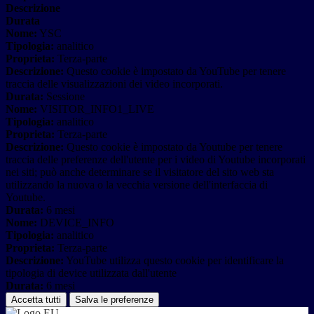
Descrizione
Durata
Nome:
YSC
Tipologia:
analitico
Proprieta:
Terza-parte
Descrizione:
Questo cookie è impostato da YouTube per tenere
traccia delle visualizzazioni dei video incorporati.
Durata:
Sessione
Nome:
VISITOR_INFO1_LIVE
Tipologia:
analitico
Proprieta:
Terza-parte
Descrizione:
Questo cookie è impostato da Youtube per tenere
traccia delle preferenze dell'utente per i video di Youtube incorporati
nei siti; può anche determinare se il visitatore del sito web sta
utilizzando la nuova o la vecchia versione dell'interfaccia di
Youtube.
Durata:
6 mesi
Nome:
DEVICE_INFO
Tipologia:
analitico
Proprieta:
Terza-parte
Descrizione:
YouTube utilizza questo cookie per identificare la
tipologia di device utilizzata dall'utente
Durata:
6 mesi
Accetta tutti
Salva le preferenze