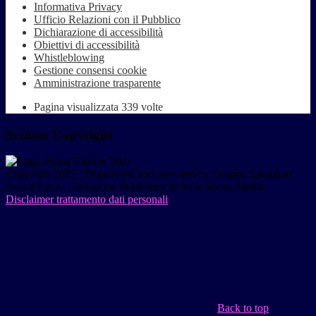
Informativa Privacy
Ufficio Relazioni con il Pubblico
Dichiarazione di accessibilità
Obiettivi di accessibilità
Whistleblowing
Gestione consensi cookie
Amministrazione trasparente
Pagina visualizzata
339
volte
Sezione Copyright
Copyright 2026 | Engineered and powered by Gruppo Spaggiari
Parma S.p.A. | Divisione Publishing & New Social Media
Disclaimer trattamento dati personali
Back to top