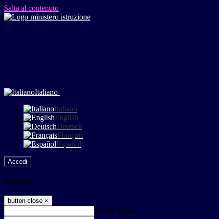
Salta al contenuto
Italiano
Italiano
English
Deutsch
Français
Español
Accedi
Accedi
button close
×
Nome Utente