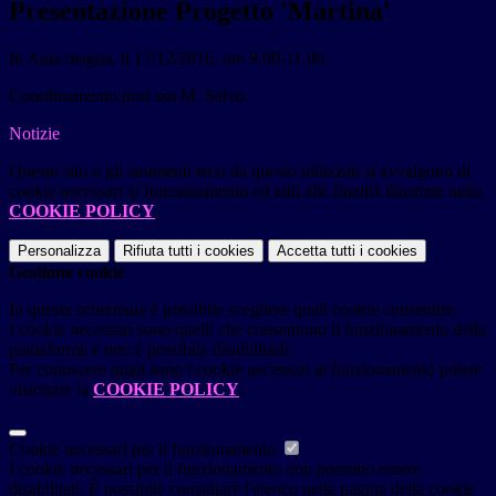
Presentazione Progetto 'Martina'
In Aula magna, il 17/12/2016, ore 9.00-11.00.
Coordinamento prof.ssa M. Salvo.
Notizie
Questo sito o gli strumenti terzi da questo utilizzati si avvalgono di
cookie necessari al funzionamento ed utili alle finalità illustrate nella
COOKIE POLICY
.
Personalizza
Rifiuta tutti
i cookies
Accetta tutti
i cookies
Gestione cookie
In questa schermata è possibile scegliere quali cookie consentire.
I cookie necessari sono quelli che consentono il funzionamento della
piattaforma e non è possibile disabilitarli.
Per conoscere quali sono i cookie necessari al funzionamento potete
visionare la
COOKIE POLICY
.
Cookie necessari per il funzionamento
I cookie necessari per il funzionamento non possono essere
disabilitati. È possibile consultare l'elenco nella pagina della cookie