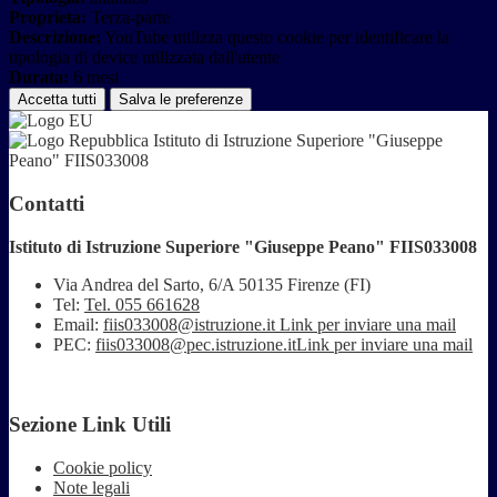
Proprieta:
Terza-parte
Descrizione:
YouTube utilizza questo cookie per identificare la
tipologia di device utilizzata dall'utente
Durata:
6 mesi
Accetta tutti
Salva le preferenze
Istituto di Istruzione Superiore "Giuseppe
Peano" FIIS033008
Contatti
Istituto di Istruzione Superiore "Giuseppe Peano" FIIS033008
Via Andrea del Sarto, 6/A 50135 Firenze (FI)
Tel:
Tel. 055 661628
Email:
fiis033008@istruzione.it
Link per inviare una mail
PEC:
fiis033008@pec.istruzione.it
Link per inviare una mail
Sezione Link Utili
Cookie policy
Note legali