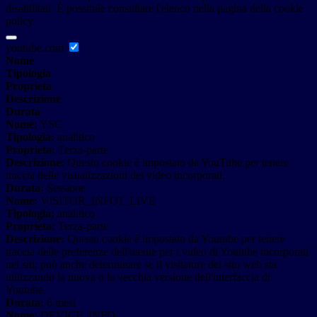
disabilitati. È possibile consultare l'elenco nella pagina della cookie
policy.
youtube.com
Nome
Tipologia
Proprieta
Descrizione
Durata
Nome:
YSC
Tipologia:
analitico
Proprieta:
Terza-parte
Descrizione:
Questo cookie è impostato da YouTube per tenere
traccia delle visualizzazioni dei video incorporati.
Durata:
Sessione
Nome:
VISITOR_INFO1_LIVE
Tipologia:
analitico
Proprieta:
Terza-parte
Descrizione:
Questo cookie è impostato da Youtube per tenere
traccia delle preferenze dell'utente per i video di Youtube incorporati
nei siti; può anche determinare se il visitatore del sito web sta
utilizzando la nuova o la vecchia versione dell'interfaccia di
Youtube.
Durata:
6 mesi
Nome:
DEVICE_INFO