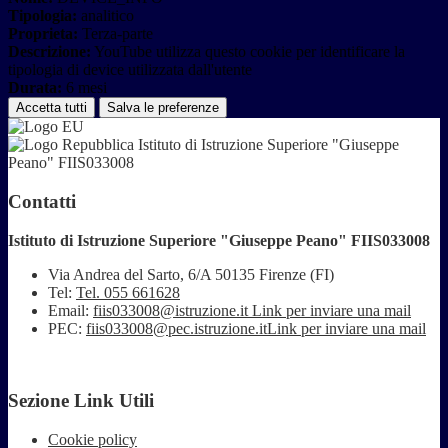
Tipologia:
analitico
Proprieta:
Terza-parte
Descrizione:
YouTube utilizza questo cookie per identificare la
tipologia di device utilizzata dall'utente
Durata:
6 mesi
Accetta tutti
Salva le preferenze
Istituto di Istruzione Superiore "Giuseppe
Peano" FIIS033008
Contatti
Istituto di Istruzione Superiore "Giuseppe Peano" FIIS033008
Via Andrea del Sarto, 6/A 50135 Firenze (FI)
Tel:
Tel. 055 661628
Email:
fiis033008@istruzione.it
Link per inviare una mail
PEC:
fiis033008@pec.istruzione.it
Link per inviare una mail
Sezione Link Utili
Cookie policy