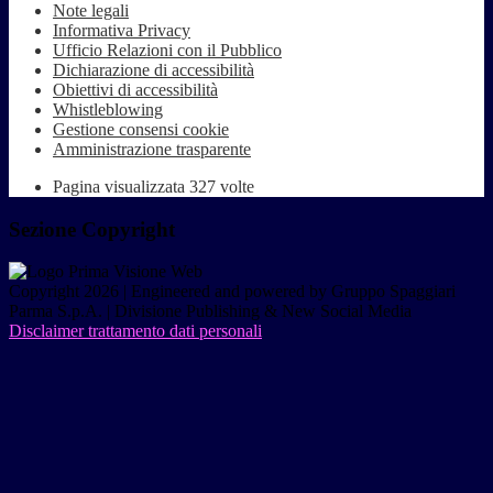
Note legali
Informativa Privacy
Ufficio Relazioni con il Pubblico
Dichiarazione di accessibilità
Obiettivi di accessibilità
Whistleblowing
Gestione consensi cookie
Amministrazione trasparente
Pagina visualizzata
327
volte
Sezione Copyright
Copyright 2026 | Engineered and powered by Gruppo Spaggiari
Parma S.p.A. | Divisione Publishing & New Social Media
Disclaimer trattamento dati personali