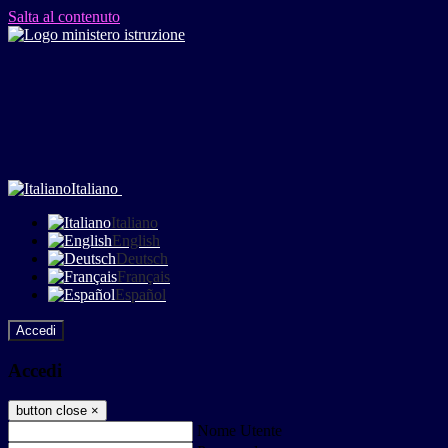
Salta al contenuto
Italiano
Italiano
English
Deutsch
Français
Español
Accedi
Accedi
button close
×
Nome Utente