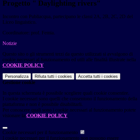
Progetto " Daylighting rivers"
Incontro con Publiacqua, partecipano le classi 2A, 2B, 2C, 2D del
Liceo linguistico.
Coordinatore: prof. Femia.
Notizie
Questo sito o gli strumenti terzi da questo utilizzati si avvalgono di
cookie necessari al funzionamento ed utili alle finalità illustrate nella
COOKIE POLICY
.
Personalizza
Rifiuta tutti
i cookies
Accetta tutti
i cookies
Gestione cookie
In questa schermata è possibile scegliere quali cookie consentire.
I cookie necessari sono quelli che consentono il funzionamento della
piattaforma e non è possibile disabilitarli.
Per conoscere quali sono i cookie necessari al funzionamento potete
visionare la
COOKIE POLICY
.
Cookie necessari per il funzionamento
I cookie necessari per il funzionamento non possono essere