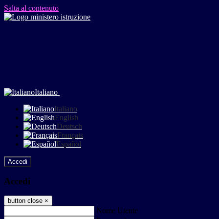
Salta al contenuto
Italiano
Italiano
English
Deutsch
Français
Español
Accedi
Accedi
button close
×
Nome Utente