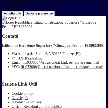
tipologia di device utilizzata dall'utente
Durata:
6 mesi
Accetta tutti
Salva le preferenze
Istituto di Istruzione Superiore "Giuseppe
Peano" FIIS033008
Contatti
Istituto di Istruzione Superiore "Giuseppe Peano" FIIS033008
Via Andrea del Sarto, 6/A 50135 Firenze (FI)
Tel:
Tel. 055 661628
Email:
fiis033008@istruzione.it
Link per inviare una mail
PEC:
fiis033008@pec.istruzione.it
Link per inviare una mail
Sezione Link Utili
Cookie policy
Note legali
Informativa Privacy
Ufficio Relazioni con il Pubblico