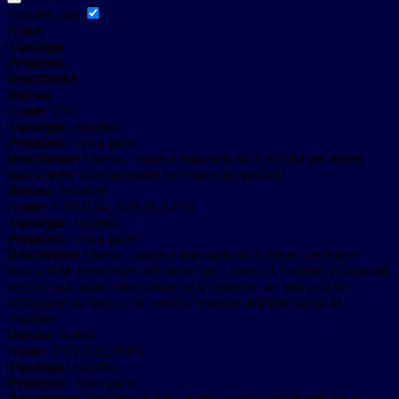
youtube.com
Nome
Tipologia
Proprieta
Descrizione
Durata
Nome:
YSC
Tipologia:
analitico
Proprieta:
Terza-parte
Descrizione:
Questo cookie è impostato da YouTube per tenere
traccia delle visualizzazioni dei video incorporati.
Durata:
Sessione
Nome:
VISITOR_INFO1_LIVE
Tipologia:
analitico
Proprieta:
Terza-parte
Descrizione:
Questo cookie è impostato da Youtube per tenere
traccia delle preferenze dell'utente per i video di Youtube incorporati
nei siti; può anche determinare se il visitatore del sito web sta
utilizzando la nuova o la vecchia versione dell'interfaccia di
Youtube.
Durata:
6 mesi
Nome:
DEVICE_INFO
Tipologia:
analitico
Proprieta:
Terza-parte
Descrizione:
YouTube utilizza questo cookie per identificare la