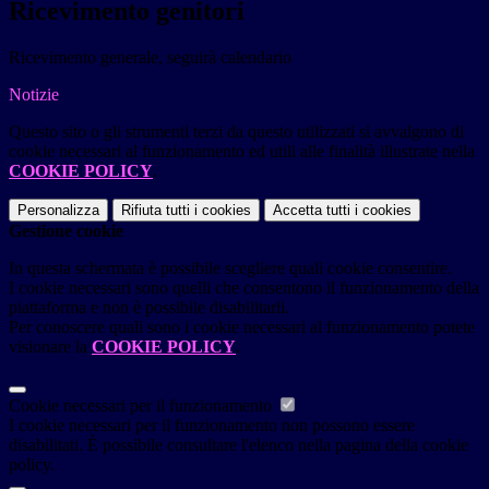
Ricevimento genitori
Ricevimento generale, seguirà calendario
Notizie
Questo sito o gli strumenti terzi da questo utilizzati si avvalgono di
cookie necessari al funzionamento ed utili alle finalità illustrate nella
COOKIE POLICY
.
Personalizza
Rifiuta tutti
i cookies
Accetta tutti
i cookies
Gestione cookie
In questa schermata è possibile scegliere quali cookie consentire.
I cookie necessari sono quelli che consentono il funzionamento della
piattaforma e non è possibile disabilitarli.
Per conoscere quali sono i cookie necessari al funzionamento potete
visionare la
COOKIE POLICY
.
Cookie necessari per il funzionamento
I cookie necessari per il funzionamento non possono essere
disabilitati. È possibile consultare l'elenco nella pagina della cookie
policy.