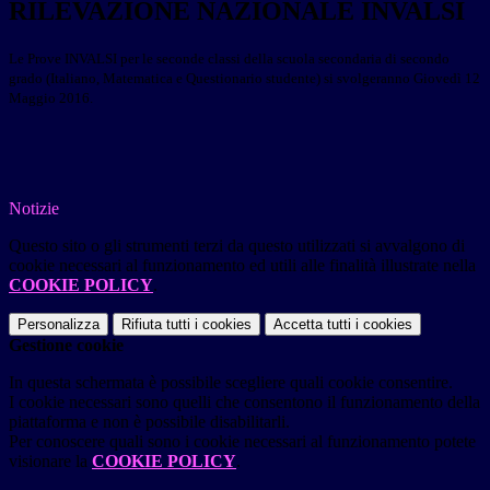
RILEVAZIONE NAZIONALE INVALSI
Le Prove INVALSI per le seconde classi della scuola secondaria di secondo
grado (
Italiano,
Matematica e
Questionario studente
) si svolgeranno Giovedì 12
Maggio 2016.
Notizie
Questo sito o gli strumenti terzi da questo utilizzati si avvalgono di
cookie necessari al funzionamento ed utili alle finalità illustrate nella
COOKIE POLICY
.
Personalizza
Rifiuta tutti
i cookies
Accetta tutti
i cookies
Gestione cookie
In questa schermata è possibile scegliere quali cookie consentire.
I cookie necessari sono quelli che consentono il funzionamento della
piattaforma e non è possibile disabilitarli.
Per conoscere quali sono i cookie necessari al funzionamento potete
visionare la
COOKIE POLICY
.