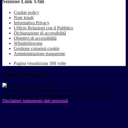
Sezione Link Utili
Cookie policy
Note legali
Informativa Privacy
Ufficio Relazioni con il Pubblico
Dichiarazione di accessibilità
Obiettivi di accessibilità
Whistleblowing
Gestione consensi cookie
Amministrazione trasparente
Pagina visualizzata
388
volte
Sezione Copyright
Copyright 2026 | Engineered and powered by Gruppo Spaggiari
Parma S.p.A. | Divisione Publishing & New Social Media
Disclaimer trattamento dati personali