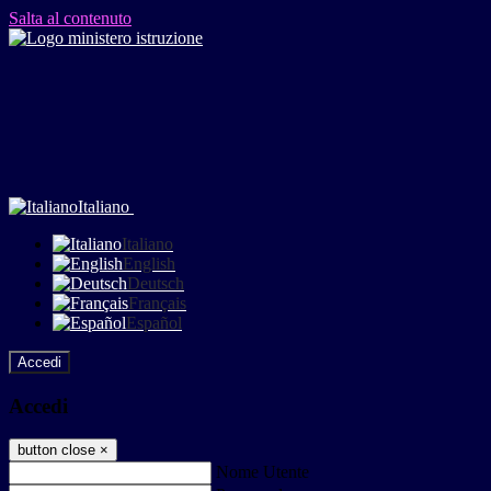
Salta al contenuto
Italiano
Italiano
English
Deutsch
Français
Español
Accedi
Accedi
button close
×
Nome Utente