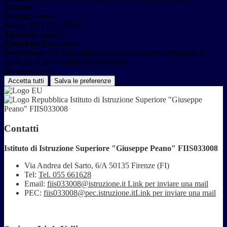
Youtube.
Durata:
6 mesi
Nome:
DEVICE_INFO
Tipologia:
analitico
Proprieta:
Terza-parte
Descrizione:
YouTube utilizza questo cookie per identificare la
tipologia di device utilizzata dall'utente
Durata:
6 mesi
Accetta tutti
Salva le preferenze
Istituto di Istruzione Superiore "Giuseppe
Peano" FIIS033008
Contatti
Istituto di Istruzione Superiore "Giuseppe Peano" FIIS033008
Via Andrea del Sarto, 6/A 50135 Firenze (FI)
Tel:
Tel. 055 661628
Email:
fiis033008@istruzione.it
Link per inviare una mail
PEC:
fiis033008@pec.istruzione.it
Link per inviare una mail