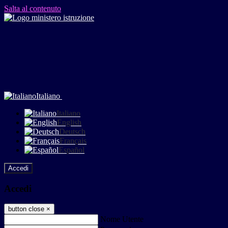
Salta al contenuto
Italiano
Italiano
English
Deutsch
Français
Español
Accedi
Accedi
button close
×
Nome Utente