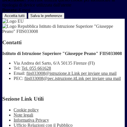
tipologia di device utilizzata dall'utente
Durata:
6 mesi
Accetta tutti
Salva le preferenze
Istituto di Istruzione Superiore "Giuseppe
Peano" FIIS033008
Contatti
Istituto di Istruzione Superiore "Giuseppe Peano" FIIS033008
Via Andrea del Sarto, 6/A 50135 Firenze (FI)
Tel:
Tel. 055 661628
Email:
fiis033008@istruzione.it
Link per inviare una mail
PEC:
fiis033008@pec.istruzione.it
Link per inviare una mail
Sezione Link Utili
Cookie policy
Note legali
Informativa Privacy
Ufficio Relazioni con il Pubblico