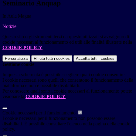
Seminario Anquap
In Aula Magna
Notizie
Questo sito o gli strumenti terzi da questo utilizzati si avvalgono di
cookie necessari al funzionamento ed utili alle finalità illustrate nella
COOKIE POLICY
.
Personalizza
Rifiuta tutti
i cookies
Accetta tutti
i cookies
Gestione cookie
In questa schermata è possibile scegliere quali cookie consentire.
I cookie necessari sono quelli che consentono il funzionamento della
piattaforma e non è possibile disabilitarli.
Per conoscere quali sono i cookie necessari al funzionamento potete
visionare la
COOKIE POLICY
.
Cookie necessari per il funzionamento
I cookie necessari per il funzionamento non possono essere
disabilitati. È possibile consultare l'elenco nella pagina della cookie
policy.