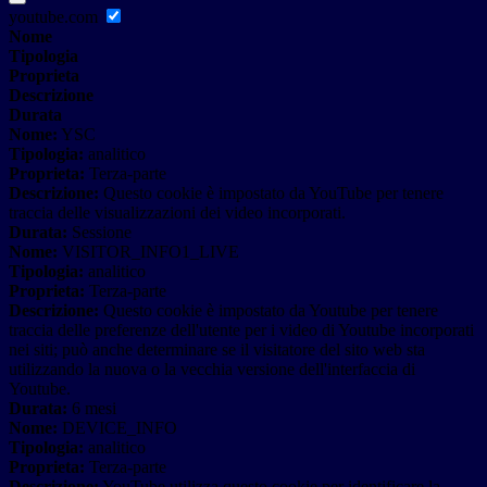
youtube.com
Nome
Tipologia
Proprieta
Descrizione
Durata
Nome:
YSC
Tipologia:
analitico
Proprieta:
Terza-parte
Descrizione:
Questo cookie è impostato da YouTube per tenere
traccia delle visualizzazioni dei video incorporati.
Durata:
Sessione
Nome:
VISITOR_INFO1_LIVE
Tipologia:
analitico
Proprieta:
Terza-parte
Descrizione:
Questo cookie è impostato da Youtube per tenere
traccia delle preferenze dell'utente per i video di Youtube incorporati
nei siti; può anche determinare se il visitatore del sito web sta
utilizzando la nuova o la vecchia versione dell'interfaccia di
Youtube.
Durata:
6 mesi
Nome:
DEVICE_INFO
Tipologia:
analitico
Proprieta:
Terza-parte
Descrizione:
YouTube utilizza questo cookie per identificare la