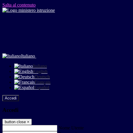
Salta al contenuto
Italiano
Italiano
English
Deutsch
Français
Español
Accedi
Accedi
button close
×
Nome Utente