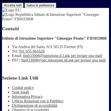
Durata:
6 mesi
Accetta tutti
Salva le preferenze
Istituto di Istruzione Superiore "Giuseppe
Peano" FIIS033008
Contatti
Istituto di Istruzione Superiore "Giuseppe Peano" FIIS033008
Via Andrea del Sarto, 6/A 50135 Firenze (FI)
Tel:
Tel. 055 661628
Email:
fiis033008@istruzione.it
Link per inviare una mail
PEC:
fiis033008@pec.istruzione.it
Link per inviare una mail
Sezione Link Utili
Cookie policy
Note legali
Informativa Privacy
Ufficio Relazioni con il Pubblico
Dichiarazione di accessibilità
Obiettivi di accessibilità