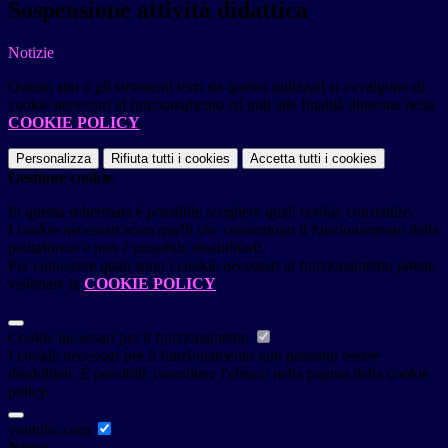
Sospensione attività didattica
Notizie
Questo sito o gli strumenti terzi da questo utilizzati si avvalgono di
cookie necessari al funzionamento ed utili alle finalità illustrate nella
COOKIE POLICY
.
Personalizza
Rifiuta tutti
i cookies
Accetta tutti
i cookies
Gestione cookie
In questa schermata è possibile scegliere quali cookie consentire.
I cookie necessari sono quelli che consentono il funzionamento della
piattaforma e non è possibile disabilitarli.
Per conoscere quali sono i cookie necessari al funzionamento potete
visionare la
COOKIE POLICY
.
Cookie necessari per il funzionamento
I cookie necessari per il funzionamento non possono essere
disabilitati. È possibile consultare l'elenco nella pagina della cookie
policy.
youtube.com
Nome