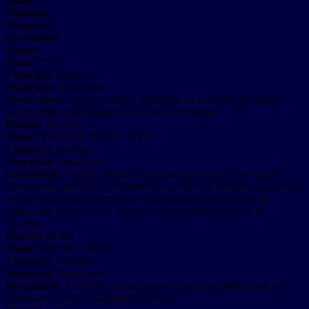
Tipologia
Proprieta
Descrizione
Durata
Nome:
YSC
Tipologia:
analitico
Proprieta:
Terza-parte
Descrizione:
Questo cookie è impostato da YouTube per tenere
traccia delle visualizzazioni dei video incorporati.
Durata:
Sessione
Nome:
VISITOR_INFO1_LIVE
Tipologia:
analitico
Proprieta:
Terza-parte
Descrizione:
Questo cookie è impostato da Youtube per tenere
traccia delle preferenze dell'utente per i video di Youtube incorporati
nei siti; può anche determinare se il visitatore del sito web sta
utilizzando la nuova o la vecchia versione dell'interfaccia di
Youtube.
Durata:
6 mesi
Nome:
DEVICE_INFO
Tipologia:
analitico
Proprieta:
Terza-parte
Descrizione:
YouTube utilizza questo cookie per identificare la
tipologia di device utilizzata dall'utente