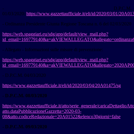
- D.P.C.M.
01/03/2020:
https://www.gazzettaufficiale.it/eli/id/2020/03/01/20A01
- Ordinanza Presidente Giunta Regione Toscana n. 6 del 02/03/2020
https://web.spaggiari.eu/sdg/app/default/view_mail.php?
id_email=169779140&a=akVIEWALLEGATO&allegato=ordinanza6
- Allegato - Informazioni sulle misure di prevenzione:
https://web.spaggiari.eu/sdg/app/default/view_mail.php?
id_email=169779140&a=akVIEWALLEGATO&allegato=2020AP004
- D.P.C.M. 04/03/2020
https://www.gazzettaufficiale.it/eli/id/2020/03/04/20A01475/sg
-
D.P.C.M. 08/03/2020
https://www.gazzettaufficiale.it/atto/serie_generale/caricaDettaglioAtt
atto.dataPubblicazioneGazzetta=2020-03-
08&atto.codiceRedazionale=20A01522&elenco30giorni=false
- D.P.C.M. 09/03/2020