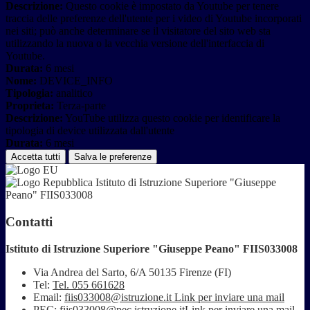
Descrizione:
Questo cookie è impostato da Youtube per tenere
traccia delle preferenze dell'utente per i video di Youtube incorporati
nei siti; può anche determinare se il visitatore del sito web sta
utilizzando la nuova o la vecchia versione dell'interfaccia di
Youtube.
Durata:
6 mesi
Nome:
DEVICE_INFO
Tipologia:
analitico
Proprieta:
Terza-parte
Descrizione:
YouTube utilizza questo cookie per identificare la
tipologia di device utilizzata dall'utente
Durata:
6 mesi
Accetta tutti
Salva le preferenze
Istituto di Istruzione Superiore "Giuseppe
Peano" FIIS033008
Contatti
Istituto di Istruzione Superiore "Giuseppe Peano" FIIS033008
Via Andrea del Sarto, 6/A 50135 Firenze (FI)
Tel:
Tel. 055 661628
Email:
fiis033008@istruzione.it
Link per inviare una mail
PEC:
fiis033008@pec.istruzione.it
Link per inviare una mail