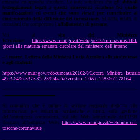
emanato un’apposita circolare. La nota sottolinea che
gli abituali
festeggiamenti legati a questa ricorrenza ricadono fra quelle
manifestazioni ed eventi che sono vietati per contribuire al
contenimento della diffusione del coronavirus
. Si tratta, infatti, di
occasioni che comportano l’
affollamento di persone
.
Vai al
sito del Ministero
Istruzione
:
https://www.miur.gov.it/web/guest/-/coronavirus-100-
giorni-alla-maturita-emanata-circolare-del-ministero-dell-interno
- 8 marzo
,
Lettera della Ministra Lucia Azzolina alle studentesse
e agli studenti
:
https://www.miur.gov.it/documents/20182/0/Lettera+Ministra+Istru
49c3-6496-837e-85c28994aa5a?version=1.0&t=1583661178164
--------------------------------------------------------------------------------------
----------------------------------
Si comunica che è online la sezione regionale dedicata alle
informazioni per istituzioni scolastiche e utenti, sulla gestione
dell’emergenza coronavirus, sul sito Web istituzionale dell’USR
Toscana
all’indirizzo Web:
https://www.miur.gov.it/web/miur-usr-
toscana/coronavirus
--------------------------------------------------------------------------------------