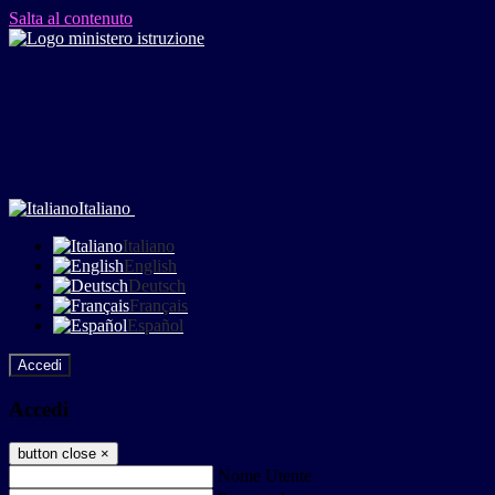
Salta al contenuto
Italiano
Italiano
English
Deutsch
Français
Español
Accedi
Accedi
button close
×
Nome Utente