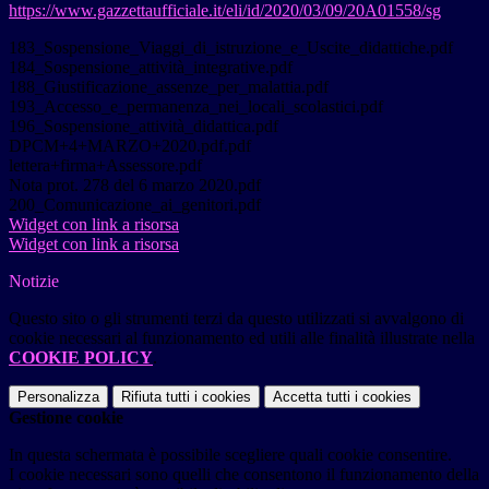
https://www.gazzettaufficiale.it/eli/id/2020/03/09/20A01558/sg
183_Sospensione_Viaggi_di_istruzione_e_Uscite_didattiche.pdf
184_Sospensione_attività_integrative.pdf
188_Giustificazione_assenze_per_malattia.pdf
193_Accesso_e_permanenza_nei_locali_scolastici.pdf
196_Sospensione_attività_didattica.pdf
DPCM+4+MARZO+2020.pdf.pdf
lettera+firma+Assessore.pdf
Nota prot. 278 del 6 marzo 2020.pdf
200_Comunicazione_ai_genitori.pdf
Widget con link a risorsa
Widget con link a risorsa
Notizie
Questo sito o gli strumenti terzi da questo utilizzati si avvalgono di
cookie necessari al funzionamento ed utili alle finalità illustrate nella
COOKIE POLICY
.
Personalizza
Rifiuta tutti
i cookies
Accetta tutti
i cookies
Gestione cookie
In questa schermata è possibile scegliere quali cookie consentire.
I cookie necessari sono quelli che consentono il funzionamento della