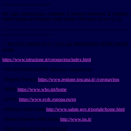
----------------------------------
Per ogni informazione contattare il
numero telefonico di pubblica
utilità
istituito dal Ministero della Sanità
1500
attivo 24 ore su 24.
--------------------------------------------------------------------------------------
----------------------------------
* PAGINA DEDICATA e FAQ del MINISTERO ISTRUZIONE
al link:
https://www.istruzione.it/coronavirus/index.html
* Per
INFORMAZIONI
utilizzare i seguenti
siti:
-
Regione Toscana
https://www.regione.toscana.it/-/coronavirus
- WHO
https://www.who.int/home
- ECDC
https://www.ecdc.europa.eu/en
-
Ministero della Salute
http://www.salute.gov.it/portale/home.html
- Istituto Superiore della Sanità
http://www.iss.it/
* DOCUMENTI DI INTERESSE