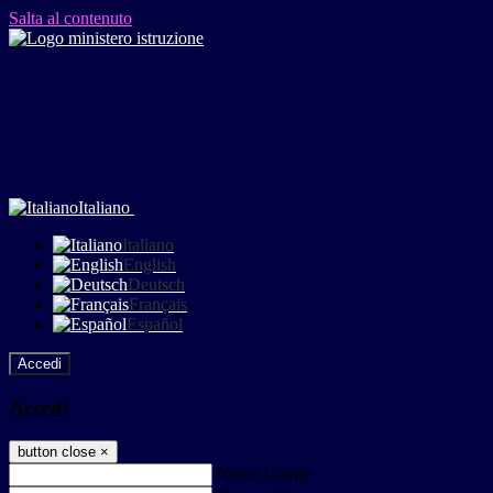
Salta al contenuto
Italiano
Italiano
English
Deutsch
Français
Español
Accedi
Accedi
button close
×
Nome Utente