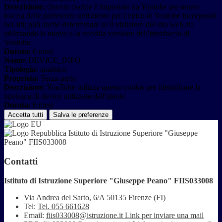
Descrizione:
Questo cookie è impostato da Youtube per tenere
traccia delle preferenze dell'utente per i video di Youtube incorporati
nei siti; può anche determinare se il visitatore del sito web sta
utilizzando la nuova o la vecchia versione dell'interfaccia di
Youtube.
Durata:
6 mesi
Nome:
DEVICE_INFO
Tipologia:
analitico
Proprieta:
Terza-parte
Descrizione:
YouTube utilizza questo cookie per identificare la
tipologia di device utilizzata dall'utente
Durata:
6 mesi
Accetta tutti
Salva le preferenze
Istituto di Istruzione Superiore "Giuseppe
Peano" FIIS033008
Contatti
Istituto di Istruzione Superiore "Giuseppe Peano" FIIS033008
Via Andrea del Sarto, 6/A 50135 Firenze (FI)
Tel:
Tel. 055 661628
Email:
fiis033008@istruzione.it
Link per inviare una mail