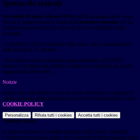
Spettacolo teatrale
Mercoledì 20 aprile, alle ore 19.00,
nell’Aula magna della scuola
si terrà la rappresentazione finale del
Laboratoro teatrale,
che ha
impegnato numerosi alunni e docenti nel corso dell’intero anno
scolastico.
Lo spettacolo sarà poi replicato a fine anno, con la partecipazione
delle docenti di Sc. Motorie.
Chi desidera assistere alla prima rappresentazione del 20/04 è
invitato a rivolgersi alla prof.ssa Casagli, che coordinerà gli aspetti
organizzativi dell’evento.
Notizie
Questo sito o gli strumenti terzi da questo utilizzati si avvalgono di
cookie necessari al funzionamento ed utili alle finalità illustrate nella
COOKIE POLICY
.
Personalizza
Rifiuta tutti
i cookies
Accetta tutti
i cookies
Gestione cookie
In questa schermata è possibile scegliere quali cookie consentire.
I cookie necessari sono quelli che consentono il funzionamento della