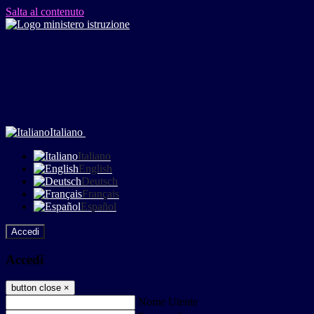
Salta al contenuto
Italiano
Italiano
English
Deutsch
Français
Español
Accedi
Accedi
button close
×
Nome Utente