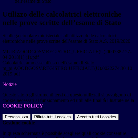
dell’esame di Stato
Utilizzo delle calcolatrici elettroniche
nelle prove scritte dell’esame di Stato
Si allega circolare ministeriale sull'utilizzo delle calcolatrici
elettroniche nelle prove scritte dell’esame di Stato A.S. 2019/2020
MIUR.AOODGOSV.REGISTRO_UFFICIALE(U).0007382.27-
04-2018[1] (1).pdf
Calcolatrici ammesse all'uso nell'esame di Stato
m_pi.AOODGOSV.REGISTRO UFFICIALE(U).0022274.30-10-
2019.pdf
Notizie
Questo sito o gli strumenti terzi da questo utilizzati si avvalgono di
cookie necessari al funzionamento ed utili alle finalità illustrate nella
COOKIE POLICY
.
Personalizza
Rifiuta tutti
i cookies
Accetta tutti
i cookies
Gestione cookie
In questa schermata è possibile scegliere quali cookie consentire.