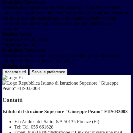
Proprieta:
Terza-parte
Descrizione:
Questo cookie è impostato da Youtube per tenere
traccia delle preferenze dell'utente per i video di Youtube incorporati
nei siti; può anche determinare se il visitatore del sito web sta
utilizzando la nuova o la vecchia versione dell'interfaccia di
Youtube.
Durata:
6 mesi
Nome:
DEVICE_INFO
Tipologia:
analitico
Proprieta:
Terza-parte
Descrizione:
YouTube utilizza questo cookie per identificare la
tipologia di device utilizzata dall'utente
Durata:
6 mesi
Accetta tutti
Salva le preferenze
Istituto di Istruzione Superiore "Giuseppe
Peano" FIIS033008
Contatti
Istituto di Istruzione Superiore "Giuseppe Peano" FIIS033008
Via Andrea del Sarto, 6/A 50135 Firenze (FI)
Tel:
Tel. 055 661628
Email:
fiis033008@istruzione.it
Link per inviare una mail