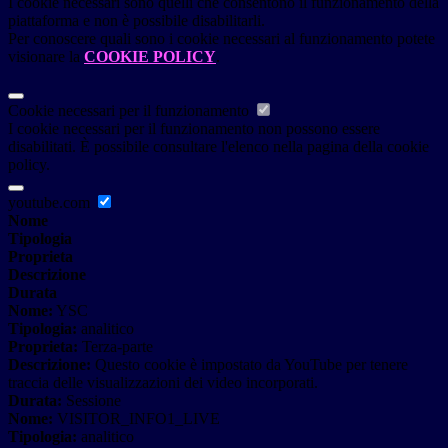
I cookie necessari sono quelli che consentono il funzionamento della
piattaforma e non è possibile disabilitarli.
Per conoscere quali sono i cookie necessari al funzionamento potete
visionare la
COOKIE POLICY
.
Cookie necessari per il funzionamento
I cookie necessari per il funzionamento non possono essere
disabilitati. È possibile consultare l'elenco nella pagina della cookie
policy.
youtube.com
Nome
Tipologia
Proprieta
Descrizione
Durata
Nome:
YSC
Tipologia:
analitico
Proprieta:
Terza-parte
Descrizione:
Questo cookie è impostato da YouTube per tenere
traccia delle visualizzazioni dei video incorporati.
Durata:
Sessione
Nome:
VISITOR_INFO1_LIVE
Tipologia:
analitico