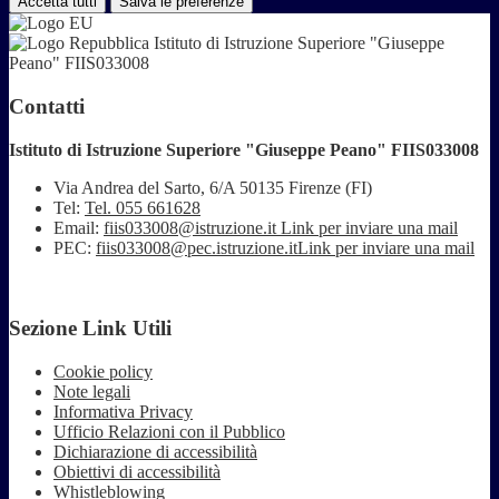
Accetta tutti
Salva le preferenze
Istituto di Istruzione Superiore "Giuseppe
Peano" FIIS033008
Contatti
Istituto di Istruzione Superiore "Giuseppe Peano" FIIS033008
Via Andrea del Sarto, 6/A 50135 Firenze (FI)
Tel:
Tel. 055 661628
Email:
fiis033008@istruzione.it
Link per inviare una mail
PEC:
fiis033008@pec.istruzione.it
Link per inviare una mail
Sezione Link Utili
Cookie policy
Note legali
Informativa Privacy
Ufficio Relazioni con il Pubblico
Dichiarazione di accessibilità
Obiettivi di accessibilità
Whistleblowing