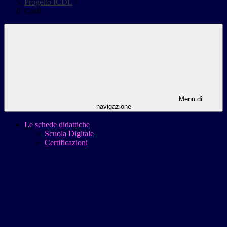
Progetto ICDL
>
Costi
Menu di
navigazione
Le schede didattiche
Scuola Digitale
Certificazioni