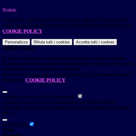
Notizie
Questo sito o gli strumenti terzi da questo utilizzati si avvalgono di
cookie necessari al funzionamento ed utili alle finalità illustrate nella
COOKIE POLICY
.
Personalizza
Rifiuta tutti
i cookies
Accetta tutti
i cookies
Gestione cookie
In questa schermata è possibile scegliere quali cookie consentire.
I cookie necessari sono quelli che consentono il funzionamento della
piattaforma e non è possibile disabilitarli.
Per conoscere quali sono i cookie necessari al funzionamento potete
visionare la
COOKIE POLICY
.
Cookie necessari per il funzionamento
I cookie necessari per il funzionamento non possono essere
disabilitati. È possibile consultare l'elenco nella pagina della cookie
policy.
youtube.com
Nome
Tipologia