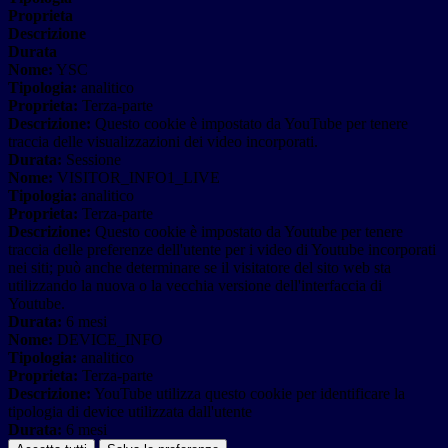
Proprieta
Descrizione
Durata
Nome:
YSC
Tipologia:
analitico
Proprieta:
Terza-parte
Descrizione:
Questo cookie è impostato da YouTube per tenere
traccia delle visualizzazioni dei video incorporati.
Durata:
Sessione
Nome:
VISITOR_INFO1_LIVE
Tipologia:
analitico
Proprieta:
Terza-parte
Descrizione:
Questo cookie è impostato da Youtube per tenere
traccia delle preferenze dell'utente per i video di Youtube incorporati
nei siti; può anche determinare se il visitatore del sito web sta
utilizzando la nuova o la vecchia versione dell'interfaccia di
Youtube.
Durata:
6 mesi
Nome:
DEVICE_INFO
Tipologia:
analitico
Proprieta:
Terza-parte
Descrizione:
YouTube utilizza questo cookie per identificare la
tipologia di device utilizzata dall'utente
Durata:
6 mesi