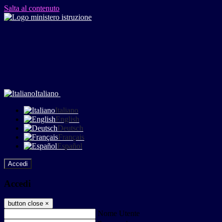
Salta al contenuto
Italiano
Italiano
English
Deutsch
Français
Español
Accedi
Accedi
button close
×
Nome Utente