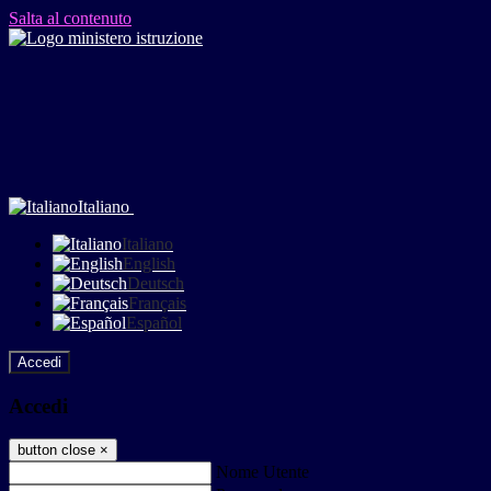
Salta al contenuto
Italiano
Italiano
English
Deutsch
Français
Español
Accedi
Accedi
button close
×
Nome Utente