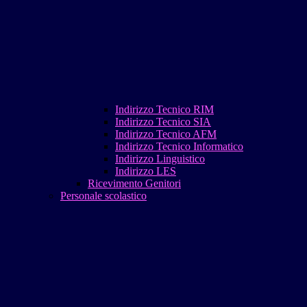
Indirizzo Tecnico RIM
Indirizzo Tecnico SIA
Indirizzo Tecnico AFM
Indirizzo Tecnico Informatico
Indirizzo Linguistico
Indirizzo LES
Ricevimento Genitori
Personale scolastico