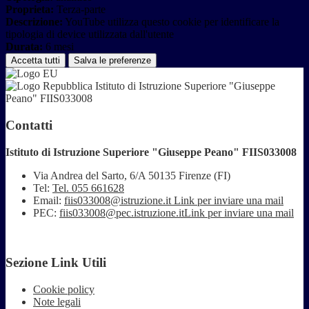
Proprieta:
Terza-parte
Descrizione:
YouTube utilizza questo cookie per identificare la
tipologia di device utilizzata dall'utente
Durata:
6 mesi
Accetta tutti
Salva le preferenze
Istituto di Istruzione Superiore "Giuseppe
Peano" FIIS033008
Contatti
Istituto di Istruzione Superiore "Giuseppe Peano" FIIS033008
Via Andrea del Sarto, 6/A 50135 Firenze (FI)
Tel:
Tel. 055 661628
Email:
fiis033008@istruzione.it
Link per inviare una mail
PEC:
fiis033008@pec.istruzione.it
Link per inviare una mail
Sezione Link Utili
Cookie policy
Note legali