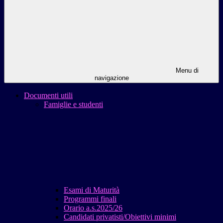
Menu di
navigazione
Documenti utili
Famiglie e studenti
Esami di Maturità
Programmi finali
Orario a.s.2025/26
Candidati privatisti/Obiettivi minimi