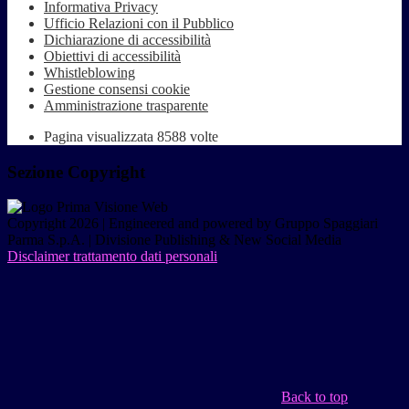
Informativa Privacy
Ufficio Relazioni con il Pubblico
Dichiarazione di accessibilità
Obiettivi di accessibilità
Whistleblowing
Gestione consensi cookie
Amministrazione trasparente
Pagina visualizzata
8588
volte
Sezione Copyright
Copyright 2026 | Engineered and powered by Gruppo Spaggiari
Parma S.p.A. | Divisione Publishing & New Social Media
Disclaimer trattamento dati personali
Back to top