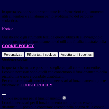
In questa sezione sono presenti tutte le informazioni e gli strumenti
utili ai genitori e agli alunni per lo svolgimento del percorso
scolastico.
Notizie
Questo sito o gli strumenti terzi da questo utilizzati si avvalgono di
cookie necessari al funzionamento ed utili alle finalità illustrate nella
COOKIE POLICY
.
Personalizza
Rifiuta tutti
i cookies
Accetta tutti
i cookies
Gestione cookie
In questa schermata è possibile scegliere quali cookie consentire.
I cookie necessari sono quelli che consentono il funzionamento della
piattaforma e non è possibile disabilitarli.
Per conoscere quali sono i cookie necessari al funzionamento potete
visionare la
COOKIE POLICY
.
Cookie necessari per il funzionamento
I cookie necessari per il funzionamento non possono essere
disabilitati. È possibile consultare l'elenco nella pagina della cookie