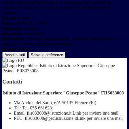
nei siti; può anche determinare se il visitatore del sito web sta
utilizzando la nuova o la vecchia versione dell'interfaccia di
Youtube.
Durata:
6 mesi
Nome:
DEVICE_INFO
Tipologia:
analitico
Proprieta:
Terza-parte
Descrizione:
YouTube utilizza questo cookie per identificare la
tipologia di device utilizzata dall'utente
Durata:
6 mesi
Accetta tutti
Salva le preferenze
Istituto di Istruzione Superiore "Giuseppe
Peano" FIIS033008
Contatti
Istituto di Istruzione Superiore "Giuseppe Peano" FIIS033008
Via Andrea del Sarto, 6/A 50135 Firenze (FI)
Tel:
Tel. 055 661628
Email:
fiis033008@istruzione.it
Link per inviare una mail
PEC:
fiis033008@pec.istruzione.it
Link per inviare una mail