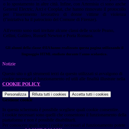
o lo spostamento in altre città. Infine, con Artemisia ci sono anche
General Electric, Arci e Cooplat, che hanno rinnovato il protocollo
per l’inserimento lavorativo di donne vittime di violenza
(l’iniziativa ha il patrocinio del Comune di Firenze).
All'evento sono stati invitate alcune classi delle scuole
Peano,
Cellini, Galileo, Russell Newton e
Porta Romana.
Gli alunni della classe 4SIA hanno realizzato questa pagina utilizzando il
linguaggio HTML studiato durante l'anno scolastico.
Notizie
Questo sito o gli strumenti terzi da questo utilizzati si avvalgono di
cookie necessari al funzionamento ed utili alle finalità illustrate nella
COOKIE POLICY
.
Personalizza
Rifiuta tutti
i cookies
Accetta tutti
i cookies
Gestione cookie
In questa schermata è possibile scegliere quali cookie consentire.
I cookie necessari sono quelli che consentono il funzionamento della
piattaforma e non è possibile disabilitarli.
Per conoscere quali sono i cookie necessari al funzionamento potete