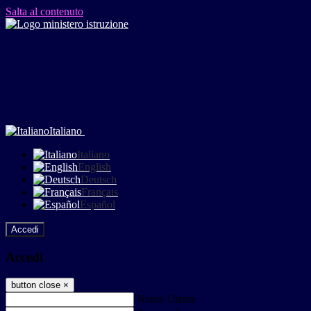
Salta al contenuto
Italiano
Italiano
English
Deutsch
Français
Español
Accedi
Accedi
button close
×
Nome Utente