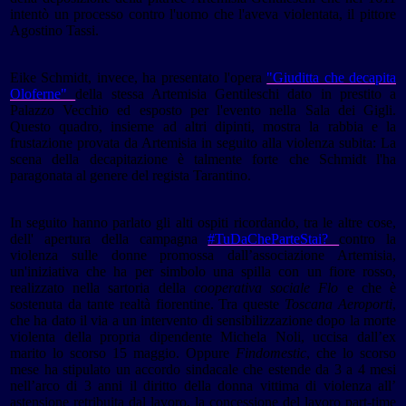
intentò un processo contro l'uomo che l'aveva violentata, il pittore
Agostino Tassi.
Eike Schmidt, invece, ha presentato l'opera
"Giuditta che decapita
Oloferne"
della stessa Artemisia Gentileschi dato in prestito a
Palazzo Vecchio ed esposto per l'evento nella Sala dei Gigli.
Questo quadro, insieme ad altri dipinti, mostra la rabbia e la
frustazione provata da Artemisia in seguito alla violenza subita: La
scena della decapitazione è talmente forte che Schmidt l'ha
paragonata al genere del regista Tarantino.
In seguito hanno parlato gli alti ospiti ricordando, tra le altre cose,
dell' apertura della campagna
#TuDaCheParteStai?
contro la
violenza sulle donne promossa dall’associazione Artemisia,
un'iniziativa che ha per simbolo una spilla con un fiore rosso,
realizzato nella sartoria della
cooperativa sociale Flo
e che è
sostenuta da tante realtà fiorentine. Tra queste
Toscana Aeroporti
,
che ha dato il via a un intervento di sensibilizzazione dopo la morte
violenta della propria dipendente Michela Noli, uccisa dall’ex
marito lo scorso 15 maggio. Oppure
Findomestic
, che lo scorso
mese ha stipulato un accordo sindacale che estende da 3 a 4 mesi
nell’arco di 3 anni il diritto della donna vittima di violenza all’
astensione retribuita dal lavoro, la concessione del lavoro part-time