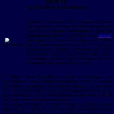
DONNE
UN FIORE PER ARTEMISIA
Il giorno 25 Novembre 2016 il Comune di Firenze
ha organizzato, nel
salone dei 500
un convegno per
celebrare la
Giornata Internazionale contro la
violenza sulle Donne
. Al convegno erano
presenti
degli alunni di 5 scuole della provincia di Firenze
(per il nostro istituto le clessi 4 SIA e 4 C LL), il
Sindaco Dario Nardella, il Direttore delgi Uffizi
Eike Schmidt, l'attrice teatrale Paola Zappa Mulas,
il vicesindaco Cristina Giachi, l’assessore alle Pari
opportunità Sara Funaro ed altri ospiti.
Il sindaco Dario Nardella ha aperto il convegno con
un'introduzione sulla Giornata Internazionale contro la violenza
sulle Donne, ricordandoci che, dall'inizio dell'anno, ci sono state
116 vittime di femminicidio delle quali la maggior parte uccise tra le
mura domestiche e che la centosedicesima è stata trovata la vigilia
del Giorno contro la Violenza sulle Donne.
Alle parole del sindaco è seguito l'intervento dell'attrice Paola
Zappa Mulas la quale ha recitato in maniera commovente parte
della deposizione della pittrice Artemisia Gentileschi che nel 1611