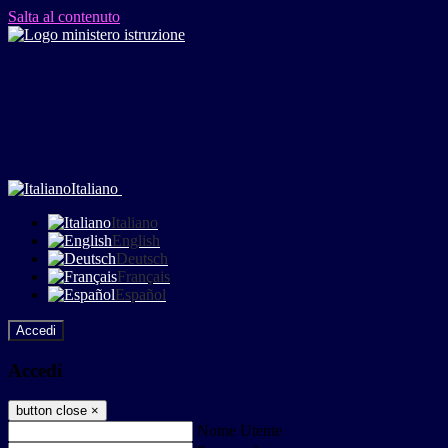
Salta al contenuto
Italiano
Italiano
English
Deutsch
Français
Español
Accedi
Accedi
button close
×
Nome Utente