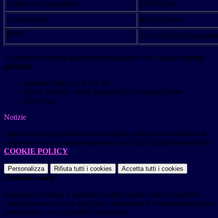
Codice meccanografico
FIIS033008
Codice fiscale
80032310486
IBAN
IT77H05216028040000
L'Istituto può essere agevolmente raggiunto con i seguenti
mezzi
pubblici
:
Autobus Ataf n. 3, 6, 20, 84
Treno, fino alla vicina Stazione FS Campo di Marte
Linee Sita
Notizie
Questo sito o gli strumenti terzi da questo utilizzati si avvalgono di
cookie necessari al funzionamento ed utili alle finalità illustrate nella
COOKIE POLICY
.
Personalizza
Rifiuta tutti
i cookies
Accetta tutti
i cookies
Gestione cookie
In questa schermata è possibile scegliere quali cookie consentire.
I cookie necessari sono quelli che consentono il funzionamento della
piattaforma e non è possibile disabilitarli.