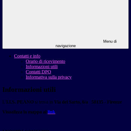
Menu di
navigazione
Contatti e info
Orario di ricevimento
Informazioni utili
Contatti DPO
Informativa sulla privacy
Informazioni utili
L'
I.I.S. PEANO
si trova in
Via del Sarto, 6/a 50135 - Firenze
Visualizza la
mappa
al
link