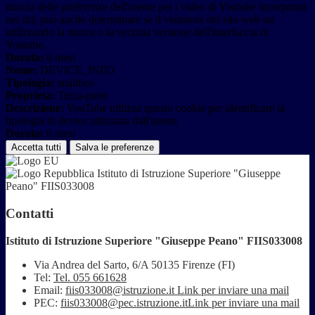
traccia delle preferenze dell'utente per i video di Youtube incorporati
nei siti; può anche determinare se il visitatore del sito web sta
utilizzando la nuova o la vecchia versione dell'interfaccia di
Youtube.
Durata:
6 mesi
Nome:
DEVICE_INFO
Tipologia:
analitico
Proprieta:
Terza-parte
Descrizione:
YouTube utilizza questo cookie per identificare la
tipologia di device utilizzata dall'utente
Durata:
6 mesi
Accetta tutti
Salva le preferenze
Istituto di Istruzione Superiore "Giuseppe
Peano" FIIS033008
Contatti
Istituto di Istruzione Superiore "Giuseppe Peano" FIIS033008
Via Andrea del Sarto, 6/A 50135 Firenze (FI)
Tel:
Tel. 055 661628
Email:
fiis033008@istruzione.it
Link per inviare una mail
PEC:
fiis033008@pec.istruzione.it
Link per inviare una mail