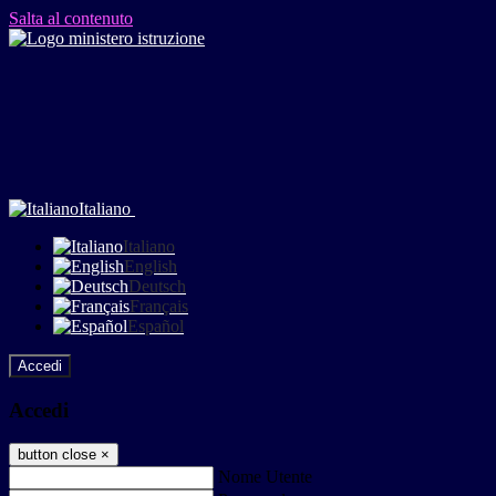
Salta al contenuto
Italiano
Italiano
English
Deutsch
Français
Español
Accedi
Accedi
button close
×
Nome Utente