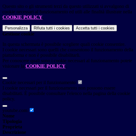
Questo sito o gli strumenti terzi da questo utilizzati si avvalgono di
cookie necessari al funzionamento ed utili alle finalità illustrate nella
COOKIE POLICY
.
Personalizza
Rifiuta tutti
i cookies
Accetta tutti
i cookies
Gestione cookie
In questa schermata è possibile scegliere quali cookie consentire.
I cookie necessari sono quelli che consentono il funzionamento della
piattaforma e non è possibile disabilitarli.
Per conoscere quali sono i cookie necessari al funzionamento potete
visionare la
COOKIE POLICY
.
Cookie necessari per il funzionamento
I cookie necessari per il funzionamento non possono essere
disabilitati. È possibile consultare l'elenco nella pagina della cookie
policy.
youtube.com
Nome
Tipologia
Proprieta
Descrizione