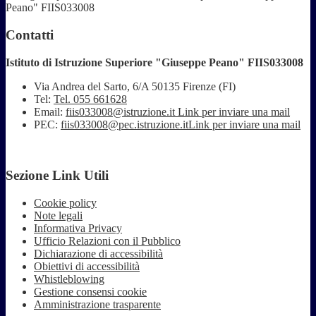
Peano" FIIS033008
Contatti
Istituto di Istruzione Superiore "Giuseppe Peano" FIIS033008
Via Andrea del Sarto, 6/A 50135 Firenze (FI)
Tel:
Tel. 055 661628
Email:
fiis033008@istruzione.it
Link per inviare una mail
PEC:
fiis033008@pec.istruzione.it
Link per inviare una mail
Sezione Link Utili
Cookie policy
Note legali
Informativa Privacy
Ufficio Relazioni con il Pubblico
Dichiarazione di accessibilità
Obiettivi di accessibilità
Whistleblowing
Gestione consensi cookie
Amministrazione trasparente