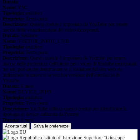
Durata
Nome:
YSC
Tipologia:
analitico
Proprieta:
Terza-parte
Descrizione:
Questo cookie è impostato da YouTube per tenere
traccia delle visualizzazioni dei video incorporati.
Durata:
Sessione
Nome:
VISITOR_INFO1_LIVE
Tipologia:
analitico
Proprieta:
Terza-parte
Descrizione:
Questo cookie è impostato da Youtube per tenere
traccia delle preferenze dell'utente per i video di Youtube incorporati
nei siti; può anche determinare se il visitatore del sito web sta
utilizzando la nuova o la vecchia versione dell'interfaccia di
Youtube.
Durata:
6 mesi
Nome:
DEVICE_INFO
Tipologia:
analitico
Proprieta:
Terza-parte
Descrizione:
YouTube utilizza questo cookie per identificare la
tipologia di device utilizzata dall'utente
Durata:
6 mesi
Accetta tutti
Salva le preferenze
Istituto di Istruzione Superiore "Giuseppe