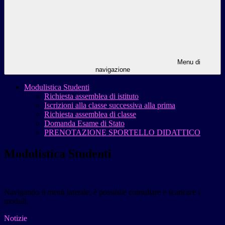
Menu di
navigazione
Modulistica Studenti
Richiesta assemblea di istituto
Iscrizioni alla classe successiva alla prima
Richiesta assemblea di classe
Domanda Esame di Stato
PRENOTAZIONE SPORTELLO DIDATTICO
Modulistica Studenti
Navigando il menù laterale, è possibile consultare e scaricare i
moduli.
Notizie