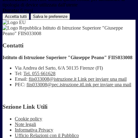
tipologia di device utilizzata dall'utente
Durata:
6 mesi
Accetta tutti
Salva le preferenze
Istituto di Istruzione Superiore "Giuseppe
Peano" FIIS033008
Contatti
Istituto di Istruzione Superiore "Giuseppe Peano" FIIS033008
Via Andrea del Sarto, 6/A 50135 Firenze (FI)
Tel:
Tel. 055 661628
Email:
fiis033008@istruzione.it
Link per inviare una mail
PEC:
fiis033008@pec.istruzione.it
Link per inviare una mail
Sezione Link Utili
Cookie policy
Note legali
Informativa Privacy
Ufficio Relazioni con il Pubblico