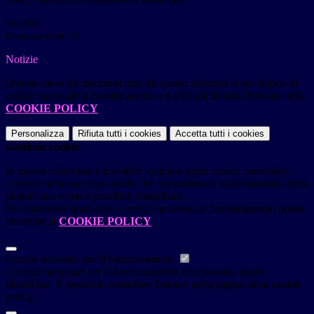
File PDF
Contatore click: 75
Notizie
Questo sito o gli strumenti terzi da questo utilizzati si avvalgono di
cookie necessari al funzionamento ed utili alle finalità illustrate nella
COOKIE POLICY
.
Personalizza
Rifiuta tutti
i cookies
Accetta tutti
i cookies
Gestione cookie
In questa schermata è possibile scegliere quali cookie consentire.
I cookie necessari sono quelli che consentono il funzionamento della
piattaforma e non è possibile disabilitarli.
Per conoscere quali sono i cookie necessari al funzionamento potete
visionare la
COOKIE POLICY
.
Cookie necessari per il funzionamento
I cookie necessari per il funzionamento non possono essere
disabilitati. È possibile consultare l'elenco nella pagina della cookie
policy.