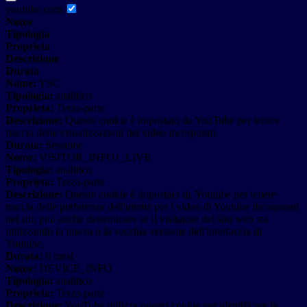
youtube.com
Nome
Tipologia
Proprieta
Descrizione
Durata
Nome:
YSC
Tipologia:
analitico
Proprieta:
Terza-parte
Descrizione:
Questo cookie è impostato da YouTube per tenere
traccia delle visualizzazioni dei video incorporati.
Durata:
Sessione
Nome:
VISITOR_INFO1_LIVE
Tipologia:
analitico
Proprieta:
Terza-parte
Descrizione:
Questo cookie è impostato da Youtube per tenere
traccia delle preferenze dell'utente per i video di Youtube incorporati
nei siti; può anche determinare se il visitatore del sito web sta
utilizzando la nuova o la vecchia versione dell'interfaccia di
Youtube.
Durata:
6 mesi
Nome:
DEVICE_INFO
Tipologia:
analitico
Proprieta:
Terza-parte
Descrizione:
YouTube utilizza questo cookie per identificare la