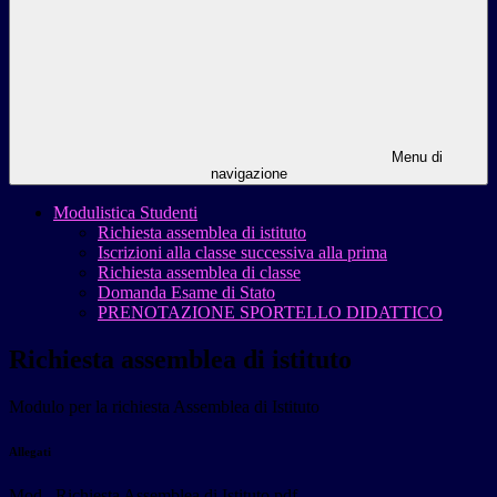
Menu di
navigazione
Modulistica Studenti
Richiesta assemblea di istituto
Iscrizioni alla classe successiva alla prima
Richiesta assemblea di classe
Domanda Esame di Stato
PRENOTAZIONE SPORTELLO DIDATTICO
Richiesta assemblea di istituto
Modulo per la richiesta Assemblea di Istituto
Allegati
Mod_ Richiesta Assemblea di Istituto.pdf