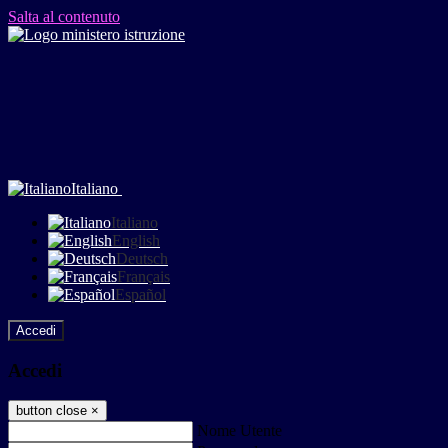
Salta al contenuto
Italiano
Italiano
English
Deutsch
Français
Español
Accedi
Accedi
button close
×
Nome Utente