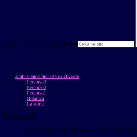
Campo di ricerca per le pagine del sito
Ambasciatori dell'arte e del verde
Percorso3
Percorso2
Percorso1
Botanica
La storia
Percorso2
Fontana del carciofo, Obelisco e anfiteatro, Ghiacciaie