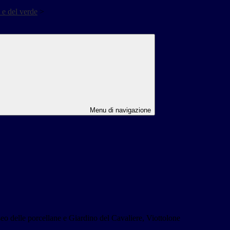
 e del verde
>
Menu di navigazione
eo delle porcellane e Giardino del Cavaliere, Viottolone