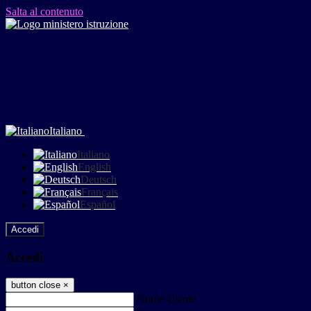
Salta al contenuto
Italiano
Italiano
English
Deutsch
Français
Español
Accedi
Accedi
button close
×
Nome Utente