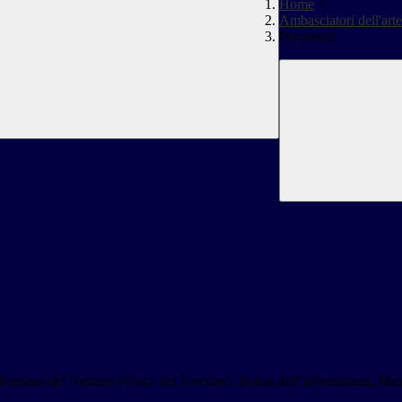
Home
>
Ambasciatori dell'arte
Percorso2
, Fontana del Nettuno (Vasca del Forcone), Statua dell’abbondanza, Mus