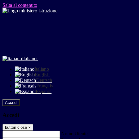
Salta al contenuto
Italiano
Italiano
English
Deutsch
Français
Español
Accedi
Accedi
button close
×
Nome Utente