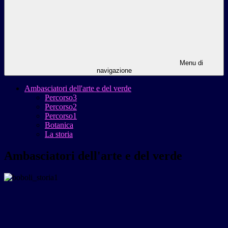
Menu di
navigazione
Ambasciatori dell'arte e del verde
Percorso3
Percorso2
Percorso1
Botanica
La storia
Ambasciatori dell'arte e del verde