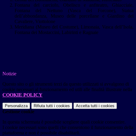
Fontana del carciofo, Obelisco e anfiteatro, Ghiacciaie,
Fontana del Nettuno (Vasca del Forcone), Statua
dell’abbondanza, Museo delle porcellane e Giardino del
Cavaliere, Viottolone
Meridiana (Museo del Costume), Limonaia, Vasca dell’Isola,
Fontana dei Mostaccini, Labirinti e Ragnaie
Notizie
Questo sito o gli strumenti terzi da questo utilizzati si avvalgono di
cookie necessari al funzionamento ed utili alle finalità illustrate nella
COOKIE POLICY
.
Personalizza
Rifiuta tutti
i cookies
Accetta tutti
i cookies
Gestione cookie
In questa schermata è possibile scegliere quali cookie consentire.
I cookie necessari sono quelli che consentono il funzionamento della
piattaforma e non è possibile disabilitarli.