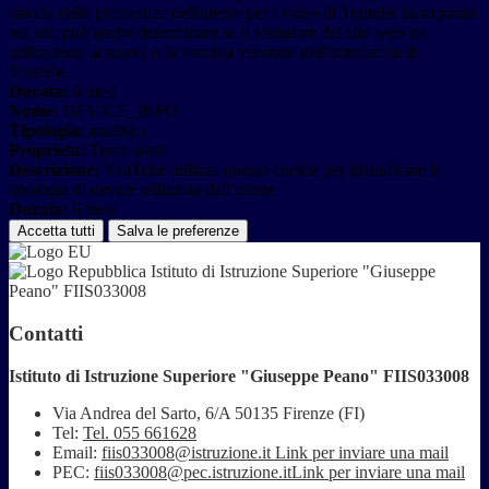
traccia delle preferenze dell'utente per i video di Youtube incorporati
nei siti; può anche determinare se il visitatore del sito web sta
utilizzando la nuova o la vecchia versione dell'interfaccia di
Youtube.
Durata:
6 mesi
Nome:
DEVICE_INFO
Tipologia:
analitico
Proprieta:
Terza-parte
Descrizione:
YouTube utilizza questo cookie per identificare la
tipologia di device utilizzata dall'utente
Durata:
6 mesi
Accetta tutti
Salva le preferenze
Istituto di Istruzione Superiore "Giuseppe
Peano" FIIS033008
Contatti
Istituto di Istruzione Superiore "Giuseppe Peano" FIIS033008
Via Andrea del Sarto, 6/A 50135 Firenze (FI)
Tel:
Tel. 055 661628
Email:
fiis033008@istruzione.it
Link per inviare una mail
PEC:
fiis033008@pec.istruzione.it
Link per inviare una mail