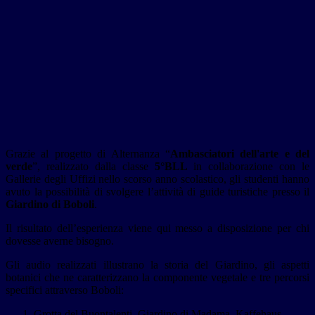
Grazie al progetto di Alternanza “
Ambasciatori dell'arte e del
verde
”, realizzato dalla classe
5°BLL
in collaborazione con le
Gallerie degli Uffizi nello scorso anno scolastico, gli studenti hanno
avuto la possibilità di svolgere l’attività di guide turistiche presso il
Giardino di Boboli
.
Il risultato dell’esperienza viene qui messo a disposizione per chi
dovesse averne bisogno.
Gli audio realizzati illustrano la storia del Giardino, gli aspetti
botanici che ne caratterizzano la componente vegetale e tre percorsi
specifici attraverso Boboli:
Grotta del Buontalenti, Giardino di Madama, Kaffehaus