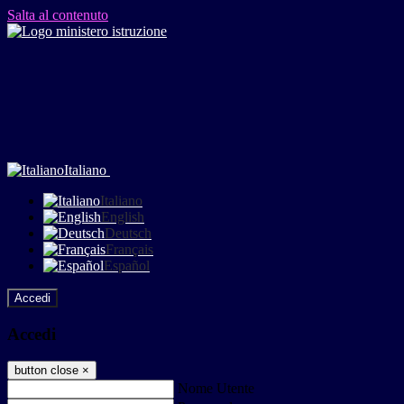
Salta al contenuto
Italiano
Italiano
English
Deutsch
Français
Español
Accedi
Accedi
button close
×
Nome Utente