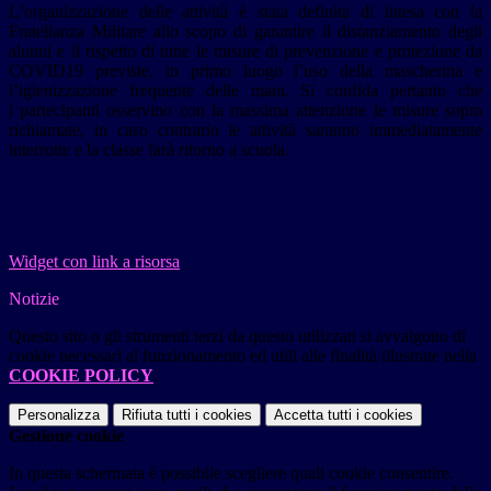
L’organizzazione delle attività è stata definita di intesa con la
Fratellanza Militare allo scopo di garantire il distanziamento degli
alunni e il rispetto di tutte le misure di prevenzione e protezione da
COVID19 previste, in primo luogo l’uso della mascherina e
l’igienizzazione frequente delle mani. Si confida pertanto che
i partecipanti osservino con la massima attenzione le misure sopra
richiamate, in caso contrario le attività saranno immediatamente
interrotte e la classe farà ritorno a scuola.
Widget con link a risorsa
Notizie
Questo sito o gli strumenti terzi da questo utilizzati si avvalgono di
cookie necessari al funzionamento ed utili alle finalità illustrate nella
COOKIE POLICY
.
Personalizza
Rifiuta tutti
i cookies
Accetta tutti
i cookies
Gestione cookie
In questa schermata è possibile scegliere quali cookie consentire.