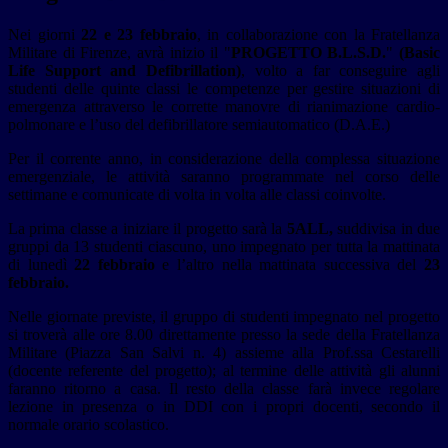
Nei giorni
22 e 23 febbraio
, in collaborazione con la Fratellanza
Militare di Firenze, avrà inizio il "
PROGETTO B.L.S.D.
"
(Basic
Life Support and Defibrillation)
, volto a far conseguire agli
studenti delle quinte classi le competenze per gestire situazioni di
emergenza attraverso le corrette manovre di rianimazione cardio-
polmonare e l’uso del defibrillatore semiautomatico (D.A.E.)
Per il corrente anno, in considerazione della complessa situazione
emergenziale, le attività saranno programmate nel corso delle
settimane e comunicate di volta in volta alle classi coinvolte.
La prima classe a iniziare il progetto sarà la
5ALL,
suddivisa in due
gruppi da 13 studenti ciascuno, uno impegnato per tutta la mattinata
di lunedì
22 febbraio
e l’altro nella mattinata successiva del
23
febbraio.
Nelle giornate previste, il gruppo di studenti impegnato nel progetto
si troverà alle ore 8.00 direttamente presso la sede della Fratellanza
Militare (Piazza San Salvi n. 4) assieme alla Prof.ssa Cestarelli
(docente referente del progetto); al termine delle attività gli alunni
faranno ritorno a casa. Il resto della classe farà invece regolare
lezione in presenza o in DDI con i propri docenti, secondo il
normale orario scolastico.