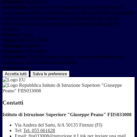
Proprieta:
Terza-parte
Descrizione:
Questo cookie è impostato da Youtube per tenere
traccia delle preferenze dell'utente per i video di Youtube incorporati
nei siti; può anche determinare se il visitatore del sito web sta
utilizzando la nuova o la vecchia versione dell'interfaccia di
Youtube.
Durata:
6 mesi
Nome:
DEVICE_INFO
Tipologia:
analitico
Proprieta:
Terza-parte
Descrizione:
YouTube utilizza questo cookie per identificare la
tipologia di device utilizzata dall'utente
Durata:
6 mesi
Accetta tutti
Salva le preferenze
Istituto di Istruzione Superiore "Giuseppe
Peano" FIIS033008
Contatti
Istituto di Istruzione Superiore "Giuseppe Peano" FIIS033008
Via Andrea del Sarto, 6/A 50135 Firenze (FI)
Tel:
Tel. 055 661628
Email:
fiis033008@istruzione.it
Link per inviare una mail