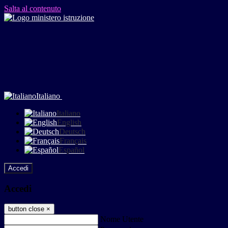
Salta al contenuto
Italiano
Italiano
English
Deutsch
Français
Español
Accedi
Accedi
button close
×
Nome Utente