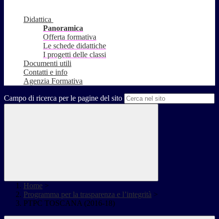
Didattica
Panoramica
Offerta formativa
Le schede didattiche
I progetti delle classi
Documenti utili
Contatti e info
Agenzia Formativa
Campo di ricerca per le pagine del sito
Home
>
Programma per la trasparenza e l’integrità
>
PTPC TOSCANA (2016-18)