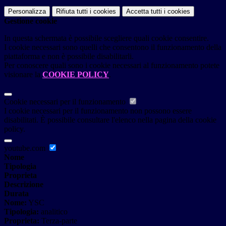
Personalizza
Rifiuta tutti
i cookies
Accetta tutti
i cookies
Gestione cookie
In questa schermata è possibile scegliere quali cookie consentire.
I cookie necessari sono quelli che consentono il funzionamento della
piattaforma e non è possibile disabilitarli.
Per conoscere quali sono i cookie necessari al funzionamento potete
visionare la
COOKIE POLICY
.
Cookie necessari per il funzionamento
I cookie necessari per il funzionamento non possono essere
disabilitati. È possibile consultare l'elenco nella pagina della cookie
policy.
youtube.com
Nome
Tipologia
Proprieta
Descrizione
Durata
Nome:
YSC
Tipologia:
analitico
Proprieta:
Terza-parte