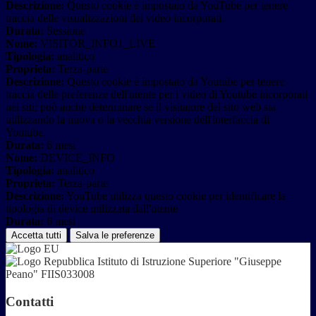
Descrizione:
Questo cookie è impostato da YouTube per tenere
traccia delle visualizzazioni dei video incorporati.
Durata:
Sessione
Nome:
VISITOR_INFO1_LIVE
Tipologia:
analitico
Proprieta:
Terza-parte
Descrizione:
Questo cookie è impostato da Youtube per tenere
traccia delle preferenze dell'utente per i video di Youtube incorporati
nei siti; può anche determinare se il visitatore del sito web sta
utilizzando la nuova o la vecchia versione dell'interfaccia di
Youtube.
Durata:
6 mesi
Nome:
DEVICE_INFO
Tipologia:
analitico
Proprieta:
Terza-parte
Descrizione:
YouTube utilizza questo cookie per identificare la
tipologia di device utilizzata dall'utente
Durata:
6 mesi
Accetta tutti
Salva le preferenze
Istituto di Istruzione Superiore "Giuseppe
Peano" FIIS033008
Contatti