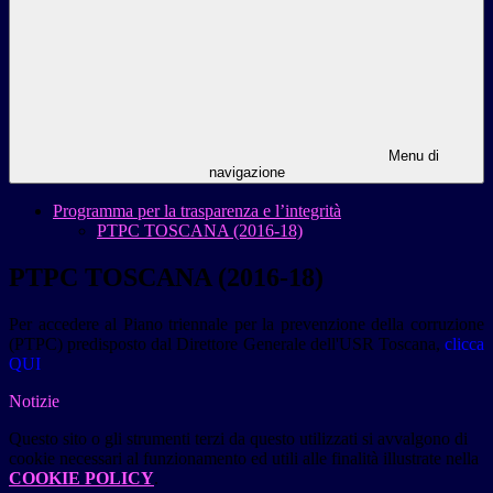
Menu di
navigazione
Programma per la trasparenza e l’integrità
PTPC TOSCANA (2016-18)
PTPC TOSCANA (2016-18)
Per accedere al Piano triennale per la prevenzione della corruzione
(PTPC) predisposto dal Direttore Generale dell'USR Toscana,
clicca
QUI
Notizie
Questo sito o gli strumenti terzi da questo utilizzati si avvalgono di
cookie necessari al funzionamento ed utili alle finalità illustrate nella
COOKIE POLICY
.