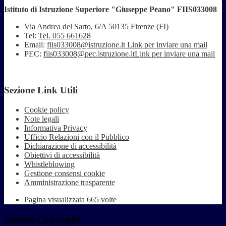
Istituto di Istruzione Superiore "Giuseppe Peano" FIIS033008
Via Andrea del Sarto, 6/A 50135 Firenze (FI)
Tel:
Tel. 055 661628
Email:
fiis033008@istruzione.it
Link per inviare una mail
PEC:
fiis033008@pec.istruzione.it
Link per inviare una mail
Sezione Link Utili
Cookie policy
Note legali
Informativa Privacy
Ufficio Relazioni con il Pubblico
Dichiarazione di accessibilità
Obiettivi di accessibilità
Whistleblowing
Gestione consensi cookie
Amministrazione trasparente
Pagina visualizzata
665
volte
Sezione Copyright