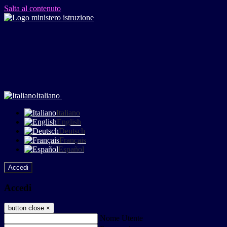
Salta al contenuto
Italiano
Italiano
English
Deutsch
Français
Español
Accedi
Accedi
button close
×
Nome Utente