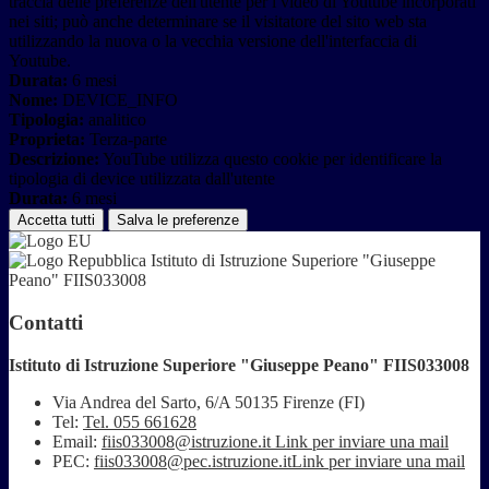
traccia delle preferenze dell'utente per i video di Youtube incorporati
nei siti; può anche determinare se il visitatore del sito web sta
utilizzando la nuova o la vecchia versione dell'interfaccia di
Youtube.
Durata:
6 mesi
Nome:
DEVICE_INFO
Tipologia:
analitico
Proprieta:
Terza-parte
Descrizione:
YouTube utilizza questo cookie per identificare la
tipologia di device utilizzata dall'utente
Durata:
6 mesi
Accetta tutti
Salva le preferenze
Istituto di Istruzione Superiore "Giuseppe
Peano" FIIS033008
Contatti
Istituto di Istruzione Superiore "Giuseppe Peano" FIIS033008
Via Andrea del Sarto, 6/A 50135 Firenze (FI)
Tel:
Tel. 055 661628
Email:
fiis033008@istruzione.it
Link per inviare una mail
PEC:
fiis033008@pec.istruzione.it
Link per inviare una mail