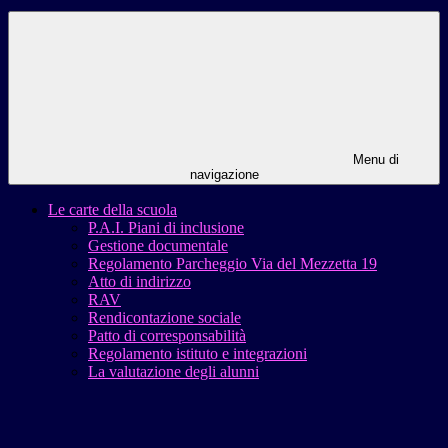
Menu di
navigazione
Le carte della scuola
P.A.I. Piani di inclusione
Gestione documentale
Regolamento Parcheggio Via del Mezzetta 19
Atto di indirizzo
RAV
Rendicontazione sociale
Patto di corresponsabilità
Regolamento istituto e integrazioni
La valutazione degli alunni