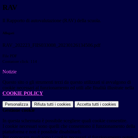
RAV
Il Rapporto di autovalutazione (RAV) della scuola.
Allegati
RAV_202223_FIIS033008_20230126134506.pdf
File PDF
Contatore click: 114
Notizie
Questo sito o gli strumenti terzi da questo utilizzati si avvalgono di
cookie necessari al funzionamento ed utili alle finalità illustrate nella
COOKIE POLICY
.
Personalizza
Rifiuta tutti
i cookies
Accetta tutti
i cookies
Gestione cookie
In questa schermata è possibile scegliere quali cookie consentire.
I cookie necessari sono quelli che consentono il funzionamento della
piattaforma e non è possibile disabilitarli.
Per conoscere quali sono i cookie necessari al funzionamento potete