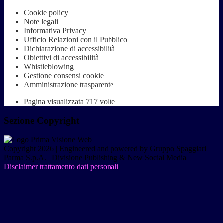
Cookie policy
Note legali
Informativa Privacy
Ufficio Relazioni con il Pubblico
Dichiarazione di accessibilità
Obiettivi di accessibilità
Whistleblowing
Gestione consensi cookie
Amministrazione trasparente
Pagina visualizzata
717
volte
Sezione Copyright
Copyright 2026 | Engineered and powered by Gruppo Spaggiari
Parma S.p.A. | Divisione Publishing & New Social Media
Disclaimer trattamento dati personali