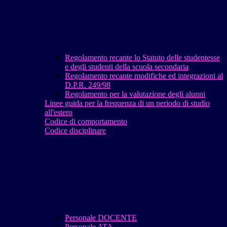
Regolamento recante lo Statuto delle studentesse
e degli studenti della scuola secondaria
Regolamento recante modifiche ed integrazioni al
D.P.R. 249/98
Regolamento per la valutazione degli alunni
Linee guida per la frequenza di un periodo di studio
all'estero
Codice di comportamento
Codice disciplinare
Personale DOCENTE
Personale ATA