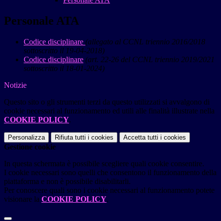
Personale ATA
Codice disciplinare
(allegato al CCNL triennio 2016/2018
sottoscritto il 19-04-2018)
Codice disciplinare
(art. 22-26 del CCNL triennio 2019/2021
sottoscritto il 18-01-2024)
Notizie
Questo sito o gli strumenti terzi da questo utilizzati si avvalgono di
cookie necessari al funzionamento ed utili alle finalità illustrate nella
COOKIE POLICY
.
Personalizza
Rifiuta tutti
i cookies
Accetta tutti
i cookies
Gestione cookie
In questa schermata è possibile scegliere quali cookie consentire.
I cookie necessari sono quelli che consentono il funzionamento della
piattaforma e non è possibile disabilitarli.
Per conoscere quali sono i cookie necessari al funzionamento potete
visionare la
COOKIE POLICY
.