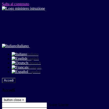
Salta al contenuto
Italiano
Italiano
English
Deutsch
Français
Español
Accedi
Accedi
button close
×
Nome Utente