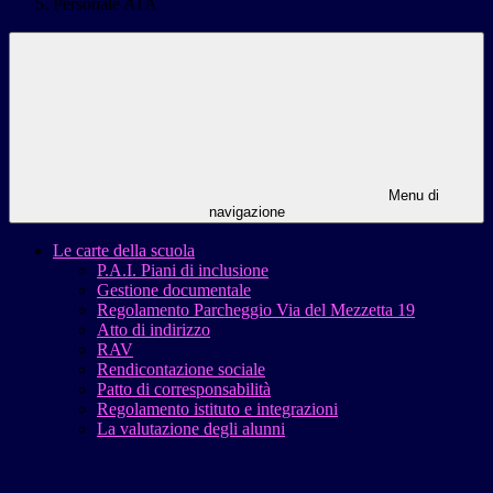
Personale ATA
Menu di
navigazione
Le carte della scuola
P.A.I. Piani di inclusione
Gestione documentale
Regolamento Parcheggio Via del Mezzetta 19
Atto di indirizzo
RAV
Rendicontazione sociale
Patto di corresponsabilità
Regolamento istituto e integrazioni
La valutazione degli alunni