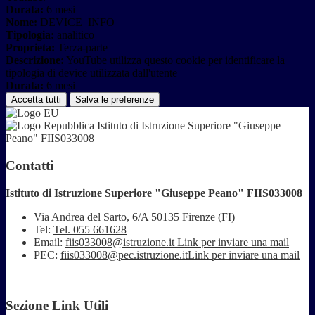
Durata:
6 mesi
Nome:
DEVICE_INFO
Tipologia:
analitico
Proprieta:
Terza-parte
Descrizione:
YouTube utilizza questo cookie per identificare la
tipologia di device utilizzata dall'utente
Durata:
6 mesi
Accetta tutti
Salva le preferenze
Istituto di Istruzione Superiore "Giuseppe
Peano" FIIS033008
Contatti
Istituto di Istruzione Superiore "Giuseppe Peano" FIIS033008
Via Andrea del Sarto, 6/A 50135 Firenze (FI)
Tel:
Tel. 055 661628
Email:
fiis033008@istruzione.it
Link per inviare una mail
PEC:
fiis033008@pec.istruzione.it
Link per inviare una mail
Sezione Link Utili