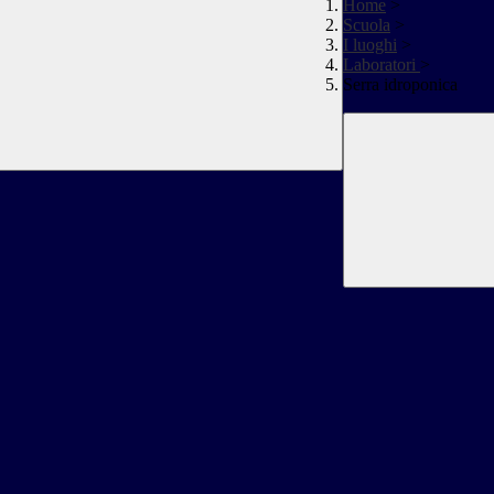
Home
>
Scuola
>
I luoghi
>
Laboratori
>
Serra idroponica