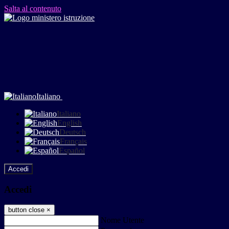
Salta al contenuto
Italiano
Italiano
English
Deutsch
Français
Español
Accedi
Accedi
button close
×
Nome Utente