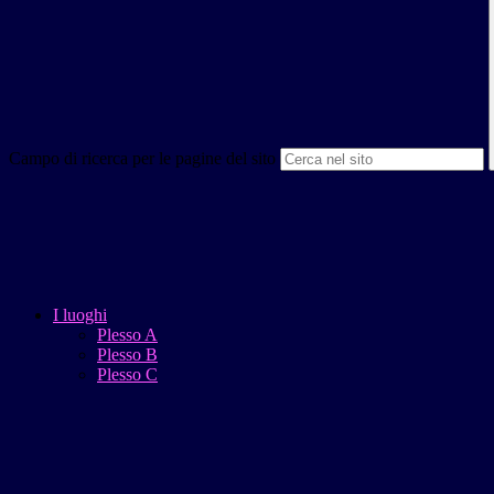
Campo di ricerca per le pagine del sito
I luoghi
Plesso A
Plesso B
Plesso C