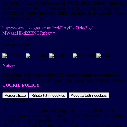
La classe 5FLES ha partecipato al
FNEC 2024
Festival Nazionale
dell’Economia Civil, la kermesse che si propone di esplorare e
promuovere l’economia civile come strumento di inclusione sociale
e partecipazione attiva.
https://www.instagram.com/
reel/DAyIL47ieIa/?igsh=
MWgzaHlkd2Z3NGRpbg==
Economia Civile 2024
Notizie
Questo sito o gli strumenti terzi da questo utilizzati si avvalgono di
cookie necessari al funzionamento ed utili alle finalità illustrate nella
COOKIE POLICY
.
Personalizza
Rifiuta tutti
i cookies
Accetta tutti
i cookies
Gestione cookie
In questa schermata è possibile scegliere quali cookie consentire.
I cookie necessari sono quelli che consentono il funzionamento della
piattaforma e non è possibile disabilitarli.
Per conoscere quali sono i cookie necessari al funzionamento potete