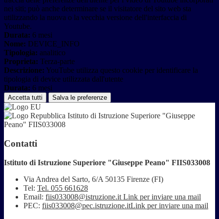
nei siti; può anche determinare se il visitatore del sito web sta
utilizzando la nuova o la vecchia versione dell'interfaccia di
Youtube.
Durata:
6 mesi
Nome:
DEVICE_INFO
Tipologia:
analitico
Proprieta:
Terza-parte
Descrizione:
YouTube utilizza questo cookie per identificare la
tipologia di device utilizzata dall'utente
Durata:
6 mesi
Accetta tutti
Salva le preferenze
Istituto di Istruzione Superiore "Giuseppe
Peano" FIIS033008
Contatti
Istituto di Istruzione Superiore "Giuseppe Peano" FIIS033008
Via Andrea del Sarto, 6/A 50135 Firenze (FI)
Tel:
Tel. 055 661628
Email:
fiis033008@istruzione.it
Link per inviare una mail
PEC:
fiis033008@pec.istruzione.it
Link per inviare una mail