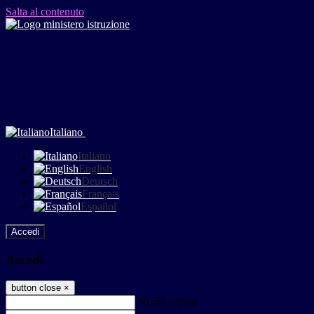
Salta al contenuto
Italiano
Italiano
English
Deutsch
Français
Español
Accedi
Accedi
button close
×
Nome Utente