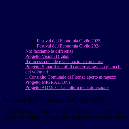
Festival dell'Economia Civile 2025
Festival dell'Economia Civile 2024
Noi facciamo la differenza
Progetto Visioni Digitali
Il processo penale e la situazione carceraria
Progetto Sguardi vicini: Il carcere attraverso gli occhi
dei volontari
ll Consiglio Comunale di Firenze aperto ai ragazzi
Progetto MIGRAZIONI
Progetto ADMO – La cultura della donazione
Festival dell'Economia Civile 2024
Dal 3 al 6 ottobre a Palazzo Vecchio si è tenuta la sesta edizione del
Festival che si propone di esplorare e promuovere l’economia civile
.