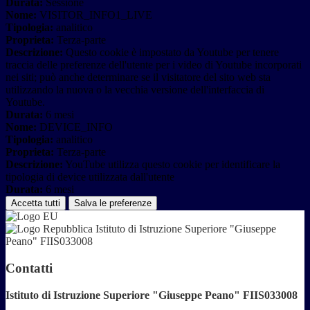
Durata:
Sessione
Nome:
VISITOR_INFO1_LIVE
Tipologia:
analitico
Proprieta:
Terza-parte
Descrizione:
Questo cookie è impostato da Youtube per tenere
traccia delle preferenze dell'utente per i video di Youtube incorporati
nei siti; può anche determinare se il visitatore del sito web sta
utilizzando la nuova o la vecchia versione dell'interfaccia di
Youtube.
Durata:
6 mesi
Nome:
DEVICE_INFO
Tipologia:
analitico
Proprieta:
Terza-parte
Descrizione:
YouTube utilizza questo cookie per identificare la
tipologia di device utilizzata dall'utente
Durata:
6 mesi
Accetta tutti
Salva le preferenze
Istituto di Istruzione Superiore "Giuseppe
Peano" FIIS033008
Contatti
Istituto di Istruzione Superiore "Giuseppe Peano" FIIS033008