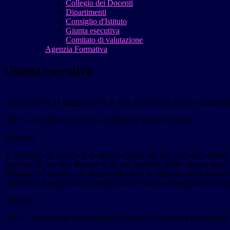
Collegio dei Docenti
Dipartimenti
Consiglio d'Istituto
Giunta esecutiva
Comitato di valutazione
Agenzia Formativa
Giunta esecutiva
Si cita il DPR 31 maggio 1974, n. 416, per definire alcune caratterist
Art. 5.- Consiglio di circolo o di istituto e giunta esecutiva.
(omissis)
Il consiglio di circolo o di istituto elegge nel suo seno una giunt
docente, di un non docente e di due genitori. Della giunta fanno pa
didattico o il preside, che la presiede ed ha la rappresentanza del circo
dei servizi di segreteria che svolge anche funzioni di segretario della g
(omissis)
Art. 6.- Attribuzioni del consiglio di circolo o di istituto e della giunta