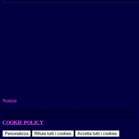
Notizie
Questo sito o gli strumenti terzi da questo utilizzati si avvalgono di
cookie necessari al funzionamento ed utili alle finalità illustrate nella
COOKIE POLICY
.
Personalizza
Rifiuta tutti
i cookies
Accetta tutti
i cookies