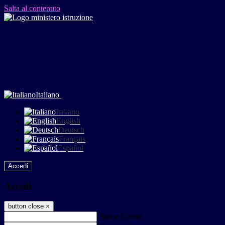
Salta al contenuto
Italiano
Italiano
English
Deutsch
Français
Español
Accedi
Accedi
button close
×
Nome Utente