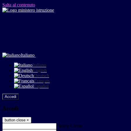
Salta al contenuto
Italiano
Italiano
English
Deutsch
Français
Español
Accedi
Accedi
button close
×
Nome Utente