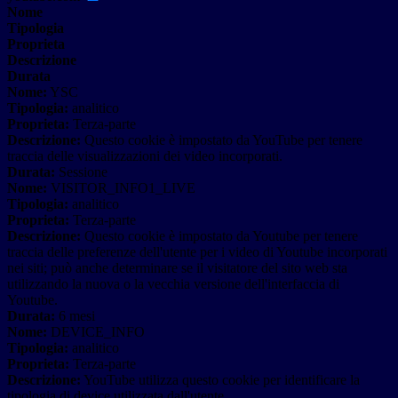
Nome
Tipologia
Proprieta
Descrizione
Durata
Nome:
YSC
Tipologia:
analitico
Proprieta:
Terza-parte
Descrizione:
Questo cookie è impostato da YouTube per tenere
traccia delle visualizzazioni dei video incorporati.
Durata:
Sessione
Nome:
VISITOR_INFO1_LIVE
Tipologia:
analitico
Proprieta:
Terza-parte
Descrizione:
Questo cookie è impostato da Youtube per tenere
traccia delle preferenze dell'utente per i video di Youtube incorporati
nei siti; può anche determinare se il visitatore del sito web sta
utilizzando la nuova o la vecchia versione dell'interfaccia di
Youtube.
Durata:
6 mesi
Nome:
DEVICE_INFO
Tipologia:
analitico
Proprieta:
Terza-parte
Descrizione:
YouTube utilizza questo cookie per identificare la
tipologia di device utilizzata dall'utente