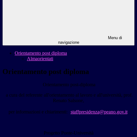
Menu di
navigazione
Orientamento post diploma
Almaorientati
Orientamento post diploma
Orientamento post-diploma
a cura del referente all'orientamento al lavoro e all'università, prof.
Renato Salsone,
per informazioni e chiarimenti:
staffpresidenza@peano.gov.it
Progetto Ponte-Università