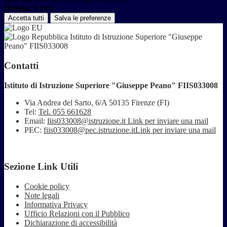
Durata:
6 mesi
Accetta tutti
Salva le preferenze
Istituto di Istruzione Superiore "Giuseppe
Peano" FIIS033008
Contatti
Istituto di Istruzione Superiore "Giuseppe Peano" FIIS033008
Via Andrea del Sarto, 6/A 50135 Firenze (FI)
Tel:
Tel. 055 661628
Email:
fiis033008@istruzione.it
Link per inviare una mail
PEC:
fiis033008@pec.istruzione.it
Link per inviare una mail
Sezione Link Utili
Cookie policy
Note legali
Informativa Privacy
Ufficio Relazioni con il Pubblico
Dichiarazione di accessibilità