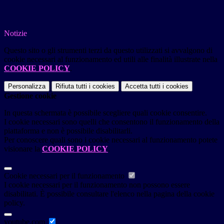
Notizie
Questo sito o gli strumenti terzi da questo utilizzati si avvalgono di
cookie necessari al funzionamento ed utili alle finalità illustrate nella
COOKIE POLICY
.
Personalizza
Rifiuta tutti
i cookies
Accetta tutti
i cookies
Gestione cookie
In questa schermata è possibile scegliere quali cookie consentire.
I cookie necessari sono quelli che consentono il funzionamento della
piattaforma e non è possibile disabilitarli.
Per conoscere quali sono i cookie necessari al funzionamento potete
visionare la
COOKIE POLICY
.
Cookie necessari per il funzionamento
I cookie necessari per il funzionamento non possono essere
disabilitati. È possibile consultare l'elenco nella pagina della cookie
policy.
youtube.com