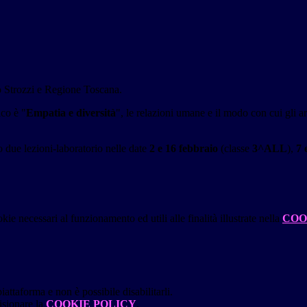
o Strozzi e Regione Toscana.
co è "
Empatia e diversità
", le relazioni umane e il modo con cui gli a
o due lezioni-laboratorio nelle date
2 e 16 febbraio
(classe
3^ALL
),
7 
kie necessari al funzionamento ed utili alle finalità illustrate nella
COO
attaforma e non è possibile disabilitarli.
isionare la
COOKIE POLICY
.