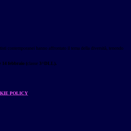
rtisti contemporanei hanno affrontato il tema della diversità, tenendo
e 14 febbraio (
classe
3^DLL).
KIE POLICY
.