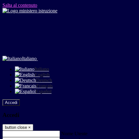
Salta al contenuto
Italiano
Italiano
English
Deutsch
Français
Español
Accedi
Accedi
button close
×
Nome Utente