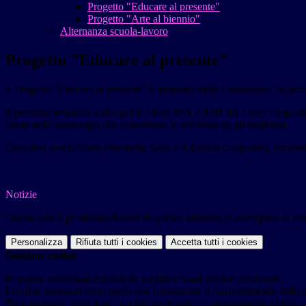
Progetto "Educare al presente"
Progetto "Arte al biennio"
Alternanza scuola-lavoro
Progetto "Educare al presente"
Il Progetto "Educare al presente" è proposto dalla Fondazione Palazz
Il percorso tematico scelto per le classi
3^A
e
3^D
del Liceo Linguisti
conto della tecnologia che condiziona le relazioni tra gli individui.
Operatori specializzati (Nicoletta Salvi e Adalinda Gasparini), terrann
Notizie
Questo sito o gli strumenti terzi da questo utilizzati si avvalgono di coo
Personalizza
Rifiuta tutti
i cookies
Accetta tutti
i cookies
Gestione cookie
In questa schermata è possibile scegliere quali cookie consentire.
I cookie necessari sono quelli che consentono il funzionamento della pi
Per conoscere quali sono i cookie necessari al funzionamento potete v