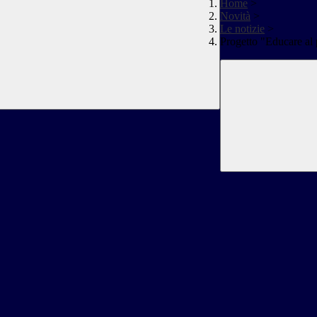
Home
>
Novità
>
Le notizie
>
Progetto "Educare al 