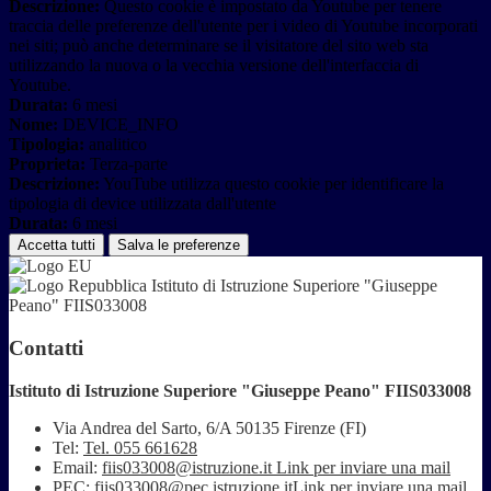
Descrizione:
Questo cookie è impostato da Youtube per tenere
traccia delle preferenze dell'utente per i video di Youtube incorporati
nei siti; può anche determinare se il visitatore del sito web sta
utilizzando la nuova o la vecchia versione dell'interfaccia di
Youtube.
Durata:
6 mesi
Nome:
DEVICE_INFO
Tipologia:
analitico
Proprieta:
Terza-parte
Descrizione:
YouTube utilizza questo cookie per identificare la
tipologia di device utilizzata dall'utente
Durata:
6 mesi
Accetta tutti
Salva le preferenze
Istituto di Istruzione Superiore "Giuseppe
Peano" FIIS033008
Contatti
Istituto di Istruzione Superiore "Giuseppe Peano" FIIS033008
Via Andrea del Sarto, 6/A 50135 Firenze (FI)
Tel:
Tel. 055 661628
Email:
fiis033008@istruzione.it
Link per inviare una mail
PEC:
fiis033008@pec.istruzione.it
Link per inviare una mail