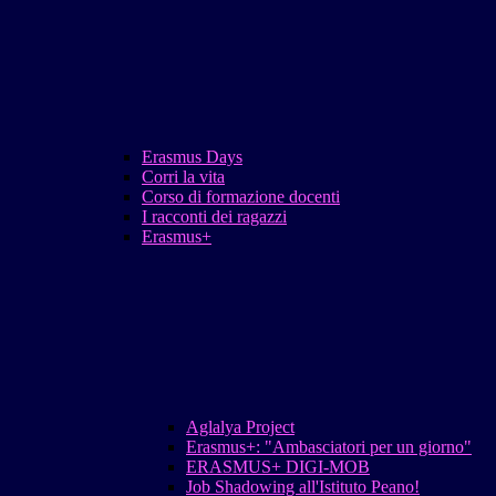
Erasmus Days
Corri la vita
Corso di formazione docenti
I racconti dei ragazzi
Erasmus+
Aglalya Project
Erasmus+: "Ambasciatori per un giorno"
ERASMUS+ DIGI-MOB
Job Shadowing all'Istituto Peano!