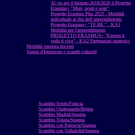
Al via per il biennio 2018/2020 il Progetto
Erasmus+ "Muri, ponti e note"
Progetto Erasmus Plus 2025 - Mobilità
individuale ai fini dell’apprendimento
Progetto Erasmus+ "TE.BE." - KA1
Mobilità per l'apprendimento
PROGETTO ERASMUS+ "Europa ti
vedo ti vivo" - KA2 Partenariati strategici
Mobilità europea docenti
Viaggi d'Istruzione e scambi culturali
Scambio Senlis/Francia
Scambio Oudenaarde/Belgio
Scambio Madrid/Spagna
Scambio Totana/Spagna
Scambio con Palencia/Spagna
Scambio con Valladolid/Spagna