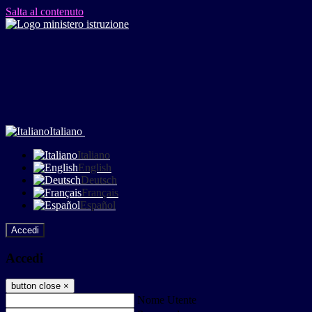
Salta al contenuto
Italiano
Italiano
English
Deutsch
Français
Español
Accedi
Accedi
button close
×
Nome Utente