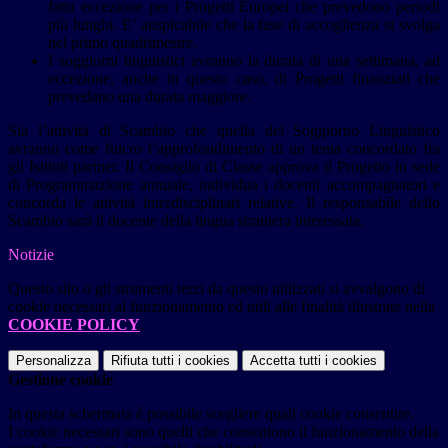
fatta eccezione per i Progetti Europei che prevedono periodi
più lunghi. E’ auspicabile che la fase di accoglienza si svolga
nel primo quadrimestre.
I soggiorni linguistici avranno la durata di una settimana, ad
eccezione, anche in questo caso, di Progetti finanziati che
prevedano una durata maggiore.
Sia l’attività di Scambio che quella del Soggiorno Linguistico
avranno come fulcro l’approfondimento di un tema concordato fra
gli Istituti partner. Il Consiglio di Classe approva il Progetto in sede
di Programmazione annuale, individua i docenti accompagnatori e
concorda le attività interdisciplinari relative. Il responsabile dello
Scambio sarà il docente della lingua straniera interessata.
Notizie
Questo sito o gli strumenti terzi da questo utilizzati si avvalgono di
cookie necessari al funzionamento ed utili alle finalità illustrate nella
COOKIE POLICY
.
Personalizza
Rifiuta tutti
i cookies
Accetta tutti
i cookies
Gestione cookie
In questa schermata è possibile scegliere quali cookie consentire.
I cookie necessari sono quelli che consentono il funzionamento della