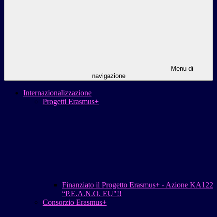
Menu di
navigazione
Internazionalizzazione
Progetti Erasmus+
Finanziato il Progetto Erasmus+ - Azione KA122
“P.E.A.N.O. EU"!!
Consorzio Erasmus+