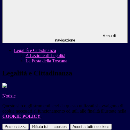
Menu di
navigazione
Legalità e Cittadinanza
A Lezione di Legalità
La Festa della Toscana
Legalità e Cittadinanza
Notizie
Questo sito o gli strumenti terzi da questo utilizzati si avvalgono di
cookie necessari al funzionamento ed utili alle finalità illustrate nella
COOKIE POLICY
.
Personalizza
Rifiuta tutti
i cookies
Accetta tutti
i cookies