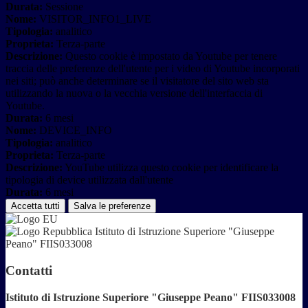
Durata:
Sessione
Nome:
VISITOR_INFO1_LIVE
Tipologia:
analitico
Proprieta:
Terza-parte
Descrizione:
Questo cookie è impostato da Youtube per tenere
traccia delle preferenze dell'utente per i video di Youtube incorporati
nei siti; può anche determinare se il visitatore del sito web sta
utilizzando la nuova o la vecchia versione dell'interfaccia di
Youtube.
Durata:
6 mesi
Nome:
DEVICE_INFO
Tipologia:
analitico
Proprieta:
Terza-parte
Descrizione:
YouTube utilizza questo cookie per identificare la
tipologia di device utilizzata dall'utente
Durata:
6 mesi
Accetta tutti
Salva le preferenze
Istituto di Istruzione Superiore "Giuseppe
Peano" FIIS033008
Contatti
Istituto di Istruzione Superiore "Giuseppe Peano" FIIS033008