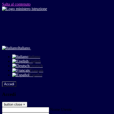
Salta al contenuto
Italiano
Italiano
English
Deutsch
Français
Español
Accedi
Accedi
button close
×
Nome Utente