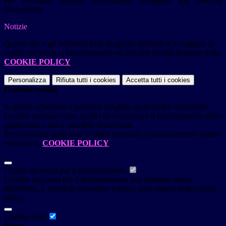
Per eventuali ulteriori informazioni rivolgersi alla prof.ssa
Giovannetti.
Notizie
Questo sito o gli strumenti terzi da questo utilizzati si avvalgono di
cookie necessari al funzionamento ed utili alle finalità illustrate nella
COOKIE POLICY
.
Personalizza
Rifiuta tutti
i cookies
Accetta tutti
i cookies
Gestione cookie
In questa schermata è possibile scegliere quali cookie consentire.
I cookie necessari sono quelli che consentono il funzionamento della
piattaforma e non è possibile disabilitarli.
Per conoscere quali sono i cookie necessari al funzionamento potete
visionare la
COOKIE POLICY
.
Cookie necessari per il funzionamento
I cookie necessari per il funzionamento non possono essere
disabilitati. È possibile consultare l'elenco nella pagina della cookie
policy.
youtube.com
Nome