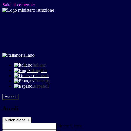
Salta al contenuto
Italiano
Italiano
English
Deutsch
Français
Español
Accedi
Accedi
button close
×
Nome Utente