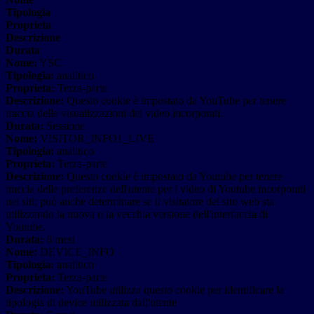
Tipologia
Proprieta
Descrizione
Durata
Nome:
YSC
Tipologia:
analitico
Proprieta:
Terza-parte
Descrizione:
Questo cookie è impostato da YouTube per tenere
traccia delle visualizzazioni dei video incorporati.
Durata:
Sessione
Nome:
VISITOR_INFO1_LIVE
Tipologia:
analitico
Proprieta:
Terza-parte
Descrizione:
Questo cookie è impostato da Youtube per tenere
traccia delle preferenze dell'utente per i video di Youtube incorporati
nei siti; può anche determinare se il visitatore del sito web sta
utilizzando la nuova o la vecchia versione dell'interfaccia di
Youtube.
Durata:
6 mesi
Nome:
DEVICE_INFO
Tipologia:
analitico
Proprieta:
Terza-parte
Descrizione:
YouTube utilizza questo cookie per identificare la
tipologia di device utilizzata dall'utente