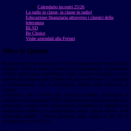
Calendario incontri 25/26
La radio in classe, la classe in radio!
Educazione finanziaria attraverso i classici della
letteratura
BLSD
Be Choice
Visite aziendali alla Ferrari
Oltre le Quinte
Prosegue nel corrente anno con il coinvolgimento di nuove classi il
Progetto “Oltre le quinte: laboratori di orientamento e formazione
STEM, innovazione metodologica nella comunità educante e nuove
opportunità professionali richieste dal mondo del lavoro”, realizzato
in collaborazione con la Fondazione Istituto degli Innocenti di
Firenze.
Il Progetto, che è rivolto alle classi del triennio, si propone di
potenziare le competenze STEM degli studenti e di favorire approcci
pedagogici fondati sulla laboratorialità, facilitando le dinamiche di
innovazione didattica e organizzativa anche grazie all’uso delle
tecnologie digitali. L’intero percorso, della durata di 60 ore, è
riconosciuto come PCTO.