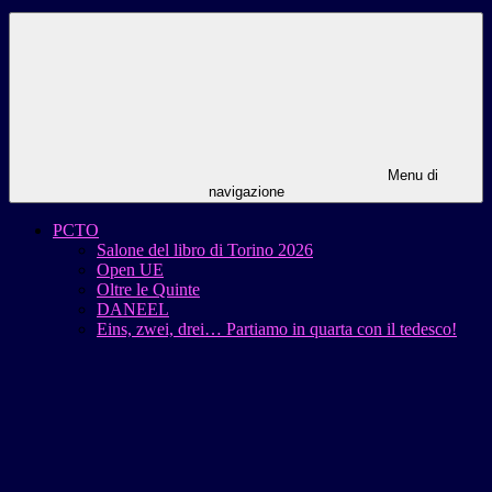
Menu di
navigazione
PCTO
Salone del libro di Torino 2026
Open UE
Oltre le Quinte
DANEEL
Eins, zwei, drei… Partiamo in quarta con il tedesco!