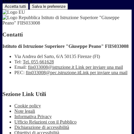
Durata:
6 mesi
Accetta tutti
Salva le preferenze
Istituto di Istruzione Superiore "Giuseppe
Peano" FIIS033008
Contatti
Istituto di Istruzione Superiore "Giuseppe Peano" FIIS033008
Via Andrea del Sarto, 6/A 50135 Firenze (FI)
Tel:
Tel. 055 661628
Email:
fiis033008@istruzione.it
Link per inviare una mail
PEC:
fiis033008@pec.istruzione.it
Link per inviare una mail
Sezione Link Utili
Cookie policy
Note legali
Informativa Privacy
Ufficio Relazioni con il Pubblico
Dichiarazione di accessibilità
Obiettivi di accessibilità