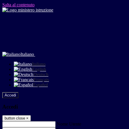
Salta al contenuto
Italiano
Italiano
English
Deutsch
Français
Español
Accedi
Accedi
button close
×
Nome Utente