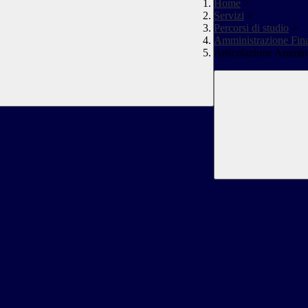
Home
>
Servizi
>
Percorsi di studio
>
Amministrazione Fin
Articolazione Ammini