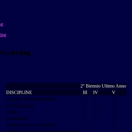
ng
ting
 Marketing
2° Biennio
Ultimo Anno
DISCIPLINE
III
IV
V
Lingua e letteratura italiana
4
4
4
Lingua Inglese
3
3
3
Storia
2
2
2
Matematica
3
3
3
Scienze motorie e sportive
2
2
2
Religione cattolica o Attività alternative
1
1
1