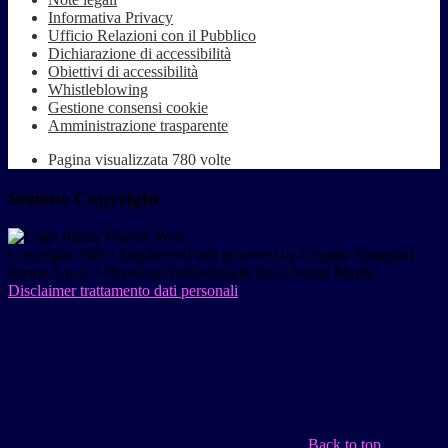
Informativa Privacy
Ufficio Relazioni con il Pubblico
Dichiarazione di accessibilità
Obiettivi di accessibilità
Whistleblowing
Gestione consensi cookie
Amministrazione trasparente
Pagina visualizzata
780
volte
Sezione Copyright
Copyright 2026 | Engineered and powered by Gruppo Spaggiari
Parma S.p.A. | Divisione Publishing & New Social Media
Disclaimer trattamento dati personali
Back to top