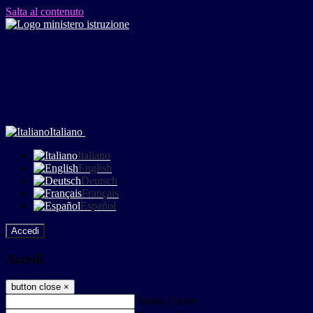
Salta al contenuto
Italiano
Italiano
English
Deutsch
Français
Español
Accedi
Accedi
button close
×
Nome Utente