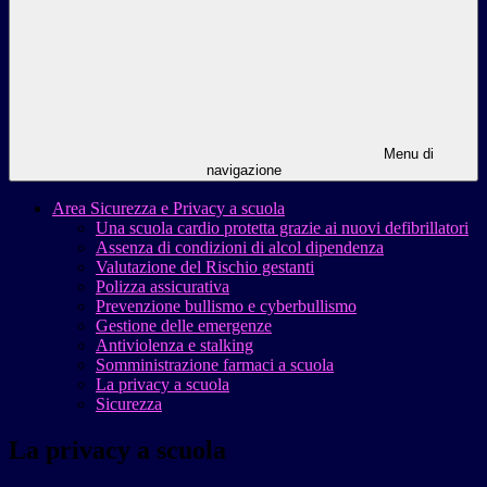
Menu di
navigazione
Area Sicurezza e Privacy a scuola
Una scuola cardio protetta grazie ai nuovi defibrillatori
Assenza di condizioni di alcol dipendenza
Valutazione del Rischio gestanti
Polizza assicurativa
Prevenzione bullismo e cyberbullismo
Gestione delle emergenze
Antiviolenza e stalking
Somministrazione farmaci a scuola
La privacy a scuola
Sicurezza
La privacy a scuola