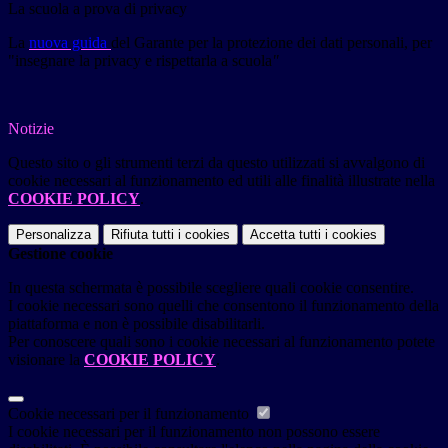
La scuola a prova di privacy
La
nuova guida
del Garante per la protezione dei dati personali, per
"insegnare la privacy e rispettarla a scuola
"
Notizie
Questo sito o gli strumenti terzi da questo utilizzati si avvalgono di
cookie necessari al funzionamento ed utili alle finalità illustrate nella
COOKIE POLICY
.
Personalizza
Rifiuta tutti
i cookies
Accetta tutti
i cookies
Gestione cookie
In questa schermata è possibile scegliere quali cookie consentire.
I cookie necessari sono quelli che consentono il funzionamento della
piattaforma e non è possibile disabilitarli.
Per conoscere quali sono i cookie necessari al funzionamento potete
visionare la
COOKIE POLICY
.
Cookie necessari per il funzionamento
I cookie necessari per il funzionamento non possono essere