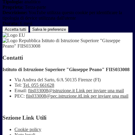
Tipologia:
analitico
Proprieta:
Terza-parte
Descrizione:
YouTube utilizza questo cookie per identificare la
tipologia di device utilizzata dall'utente
Durata:
6 mesi
Accetta tutti
Salva le preferenze
Istituto di Istruzione Superiore "Giuseppe
Peano" FIIS033008
Contatti
Istituto di Istruzione Superiore "Giuseppe Peano" FIIS033008
Via Andrea del Sarto, 6/A 50135 Firenze (FI)
Tel:
Tel. 055 661628
Email:
fiis033008@istruzione.it
Link per inviare una mail
PEC:
fiis033008@pec.istruzione.it
Link per inviare una mail
Sezione Link Utili
Cookie policy
Note legali