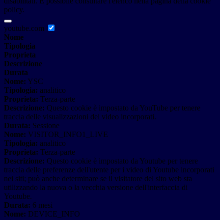
disabilitati. È possibile consultare l'elenco nella pagina della cookie
policy.
youtube.com
Nome
Tipologia
Proprieta
Descrizione
Durata
Nome:
YSC
Tipologia:
analitico
Proprieta:
Terza-parte
Descrizione:
Questo cookie è impostato da YouTube per tenere
traccia delle visualizzazioni dei video incorporati.
Durata:
Sessione
Nome:
VISITOR_INFO1_LIVE
Tipologia:
analitico
Proprieta:
Terza-parte
Descrizione:
Questo cookie è impostato da Youtube per tenere
traccia delle preferenze dell'utente per i video di Youtube incorporati
nei siti; può anche determinare se il visitatore del sito web sta
utilizzando la nuova o la vecchia versione dell'interfaccia di
Youtube.
Durata:
6 mesi
Nome:
DEVICE_INFO