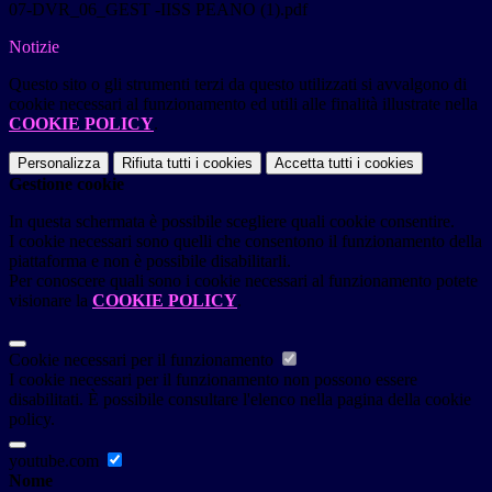
07-DVR_06_GEST -IISS PEANO (1).pdf
Notizie
Questo sito o gli strumenti terzi da questo utilizzati si avvalgono di
cookie necessari al funzionamento ed utili alle finalità illustrate nella
COOKIE POLICY
.
Personalizza
Rifiuta tutti
i cookies
Accetta tutti
i cookies
Gestione cookie
In questa schermata è possibile scegliere quali cookie consentire.
I cookie necessari sono quelli che consentono il funzionamento della
piattaforma e non è possibile disabilitarli.
Per conoscere quali sono i cookie necessari al funzionamento potete
visionare la
COOKIE POLICY
.
Cookie necessari per il funzionamento
I cookie necessari per il funzionamento non possono essere
disabilitati. È possibile consultare l'elenco nella pagina della cookie
policy.
youtube.com
Nome