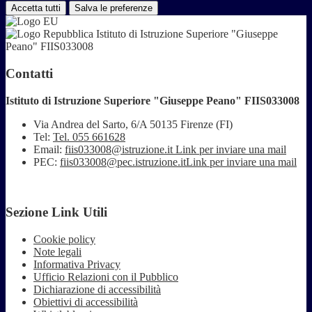
Accetta tutti
Salva le preferenze
Istituto di Istruzione Superiore "Giuseppe
Peano" FIIS033008
Contatti
Istituto di Istruzione Superiore "Giuseppe Peano" FIIS033008
Via Andrea del Sarto, 6/A 50135 Firenze (FI)
Tel:
Tel. 055 661628
Email:
fiis033008@istruzione.it
Link per inviare una mail
PEC:
fiis033008@pec.istruzione.it
Link per inviare una mail
Sezione Link Utili
Cookie policy
Note legali
Informativa Privacy
Ufficio Relazioni con il Pubblico
Dichiarazione di accessibilità
Obiettivi di accessibilità