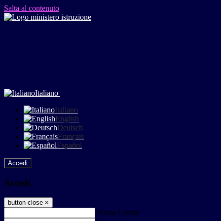
Salta al contenuto
Italiano
Italiano
English
Deutsch
Français
Español
Accedi
Accedi
button close
×
Nome Utente