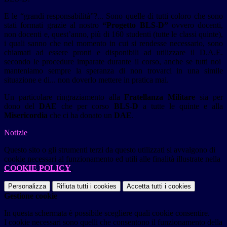
E le “grandi responsabilità”?... Sono quelle di tutti coloro che sono
stati formati grazie al nostro
“Progetto BLS-D”
ovvero docenti,
non docenti e, quest’anno, più di 160 studenti (tutte le classi quinte),
i quali sanno che nel momento in cui si rendesse necessario, sono
chiamati ad essere pronti e disponibili ad utilizzare il D.A.E.
secondo le procedure imparate durante il corso, anche se tutti noi
manteniamo sempre la speranza di non trovarci in una simile
situazione e di... non doverlo mettere in pratica mai.
Un particolare ringraziamento alla
Fratellanza Militare
sia per
dono del
DAE
che per corso
BLS-D
a tutte le quinte e alla
Misericordia
che ci ha donato un
DAE
.
Notizie
Questo sito o gli strumenti terzi da questo utilizzati si avvalgono di
cookie necessari al funzionamento ed utili alle finalità illustrate nella
COOKIE POLICY
.
Personalizza
Rifiuta tutti
i cookies
Accetta tutti
i cookies
Gestione cookie
In questa schermata è possibile scegliere quali cookie consentire.
I cookie necessari sono quelli che consentono il funzionamento della