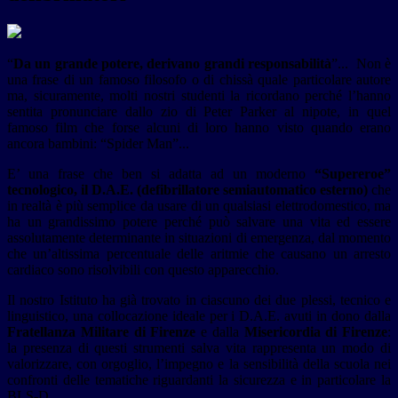
“
Da un grande potere, derivano grandi responsabilità
”... Non è
una frase di un famoso filosofo o di chissà quale particolare autore
ma, sicuramente, molti nostri studenti la ricordano perché l’hanno
sentita pronunciare dallo zio di Peter Parker al nipote, in quel
famoso film che forse alcuni di loro hanno visto quando erano
ancora bambini: “Spider Man”...
E’ una frase che ben si adatta ad un moderno
“Supereroe”
tecnologico, il D.A.E. (defibrillatore semiautomatico esterno)
che
in realtà è più semplice da usare di un qualsiasi elettrodomestico, ma
ha un grandissimo potere perché può salvare una vita ed essere
assolutamente determinante in situazioni di emergenza, dal momento
che un’altissima percentuale delle aritmie che causano un arresto
cardiaco sono risolvibili con questo apparecchio.
Il nostro Istituto ha già trovato in ciascuno dei due plessi, tecnico e
linguistico, una collocazione ideale per i D.A.E. avuti in dono dalla
Fratellanza Militare di Firenze
e dalla
Misericordia di Firenze
:
la presenza di questi strumenti salva vita rappresenta un modo di
valorizzare, con orgoglio, l’impegno e la sensibilità della scuola nei
confronti delle tematiche riguardanti la sicurezza e in particolare la
BLS-D.