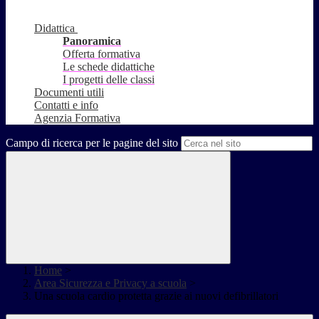
Didattica
Panoramica
Offerta formativa
Le schede didattiche
I progetti delle classi
Documenti utili
Contatti e info
Agenzia Formativa
Campo di ricerca per le pagine del sito
Home
>
Area Sicurezza e Privacy a scuola
>
Una scuola cardio protetta grazie ai nuovi defibrillatori