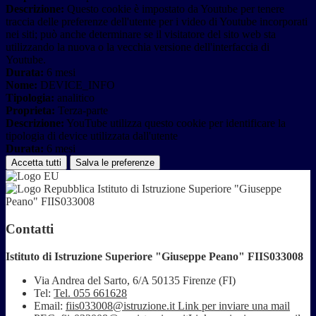
Descrizione:
Questo cookie è impostato da Youtube per tenere
traccia delle preferenze dell'utente per i video di Youtube incorporati
nei siti; può anche determinare se il visitatore del sito web sta
utilizzando la nuova o la vecchia versione dell'interfaccia di
Youtube.
Durata:
6 mesi
Nome:
DEVICE_INFO
Tipologia:
analitico
Proprieta:
Terza-parte
Descrizione:
YouTube utilizza questo cookie per identificare la
tipologia di device utilizzata dall'utente
Durata:
6 mesi
Accetta tutti
Salva le preferenze
Istituto di Istruzione Superiore "Giuseppe
Peano" FIIS033008
Contatti
Istituto di Istruzione Superiore "Giuseppe Peano" FIIS033008
Via Andrea del Sarto, 6/A 50135 Firenze (FI)
Tel:
Tel. 055 661628
Email:
fiis033008@istruzione.it
Link per inviare una mail