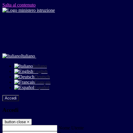
Salta al contenuto
Italiano
Italiano
English
Deutsch
Français
Español
Accedi
Accedi
button close
×
Nome Utente