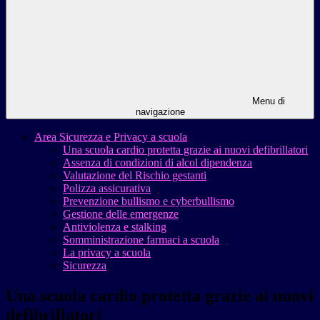
Menu di
navigazione
Area Sicurezza e Privacy a scuola
Una scuola cardio protetta grazie ai nuovi defibrillatori
Assenza di condizioni di alcol dipendenza
Valutazione del Rischio gestanti
Polizza assicurativa
Prevenzione bullismo e cyberbullismo
Gestione delle emergenze
Antiviolenza e stalking
Somministrazione farmaci a scuola
La privacy a scuola
Sicurezza
Una scuola cardio protetta grazie ai nuovi
defibrillatori