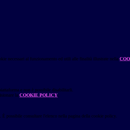
kie necessari al funzionamento ed utili alle finalità illustrate nella
COO
attaforma e non è possibile disabilitarli.
isionare la
COOKIE POLICY
.
 È possibile consultare l'elenco nella pagina della cookie policy.