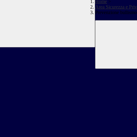
Home
>
Area Sicurezza e Priv
Prevenzione bullismo