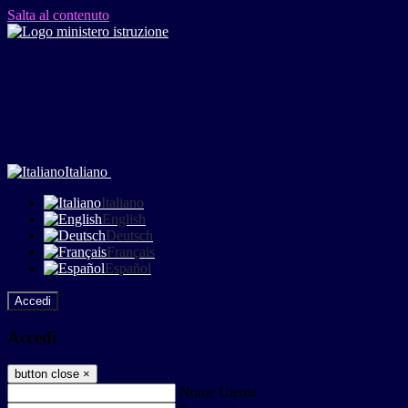
Salta al contenuto
Italiano
Italiano
English
Deutsch
Français
Español
Accedi
Accedi
button close
×
Nome Utente