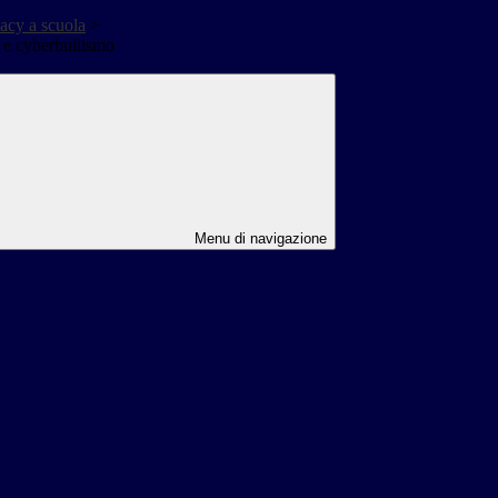
acy a scuola
>
 e cyberbullismo
Menu di navigazione