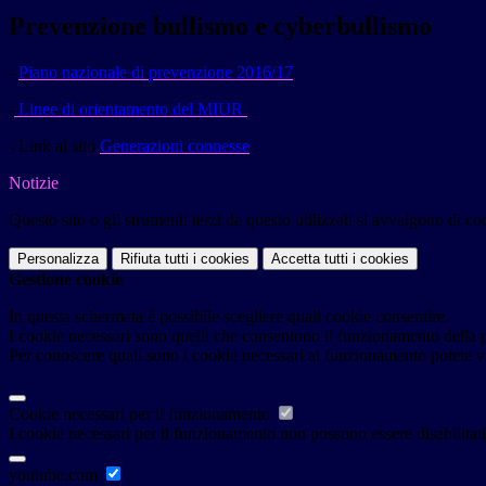
Prevenzione bullismo e cyberbullismo
-
Piano nazionale di prevenzione 2016/17
-
Linee di orientamento del MIUR
- Link al
sito
Generazioni connesse
Notizie
Questo sito o gli strumenti terzi da questo utilizzati si avvalgono di coo
Personalizza
Rifiuta tutti
i cookies
Accetta tutti
i cookies
Gestione cookie
In questa schermata è possibile scegliere quali cookie consentire.
I cookie necessari sono quelli che consentono il funzionamento della pi
Per conoscere quali sono i cookie necessari al funzionamento potete v
Cookie necessari per il funzionamento
I cookie necessari per il funzionamento non possono essere disabilitati.
youtube.com