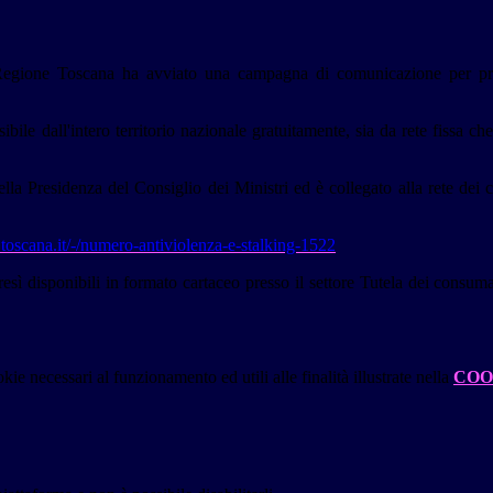
 la Regione Toscana ha avviato una campagna di comunicazione per 
ibile dall'intero territorio nazionale gratuitamente, sia da rete fissa c
la Presidenza del Consiglio dei Ministri ed è collegato alla rete dei cent
toscana.it/
-/numero-antiviolenza-e-
stalking-1522
tresì disponibili in formato cartaceo presso il settore Tutela dei consum
kie necessari al funzionamento ed utili alle finalità illustrate nella
COO