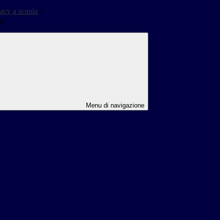
acy a scuola
>
ng
Menu di navigazione