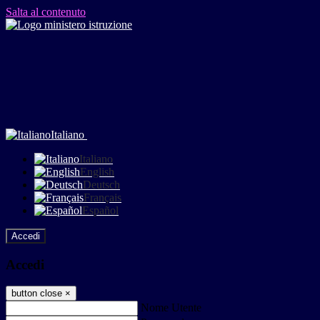
Salta al contenuto
Italiano
Italiano
English
Deutsch
Français
Español
Accedi
Accedi
button close
×
Nome Utente