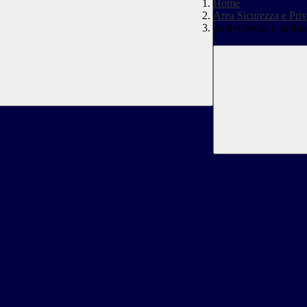
Home
>
Area Sicurezza e Priv
Antiviolenza e stalki