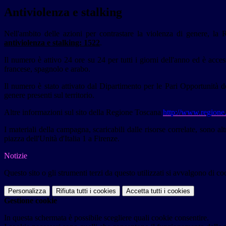
Antiviolenza e stalking
Nell'ambito delle azioni per contrastare la violenza di genere,
antiviolenza e stalking: 1522
.
Il numero è attivo 24 ore su 24 per tutti i giorni dell'anno ed è access
francese, spagnolo e arabo.
Il numero è stato attivato dal Dipartimento per le Pari Opportunità del
genere presenti sul territorio.
Altre informazioni sul sito della Regione Toscana
http://www.regione.
I materiali della campagna, scaricabili dalle risorse correlate, sono al
piazza dell'Unità d'Italia 1 a Firenze.
Notizie
Questo sito o gli strumenti terzi da questo utilizzati si avvalgono di coo
Personalizza
Rifiuta tutti
i cookies
Accetta tutti
i cookies
Gestione cookie
In questa schermata è possibile scegliere quali cookie consentire.