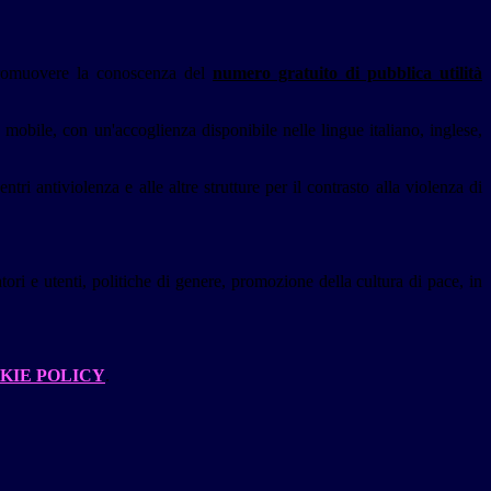
promuovere la conoscenza del
numero gratuito di pubblica utilità
he mobile, con un'accoglienza disponibile nelle lingue italiano, inglese,
ri antiviolenza e alle altre strutture per il contrasto alla violenza di
atori e utenti, politiche di genere, promozione della cultura di pace, in
KIE POLICY
.