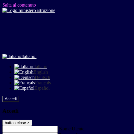
Salta al contenuto
Italiano
Italiano
English
Deutsch
Français
Español
Accedi
Accedi
button close
×
Nome Utente