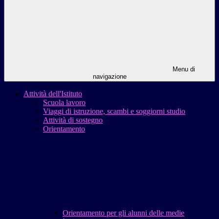
Menu di
navigazione
Attività dell'Istituto
Scuola lavoro
Viaggi di istruzione, scambi e soggiorni studio
Attività di sostegno
Orientamento
Orientamento per gli alunni delle medie