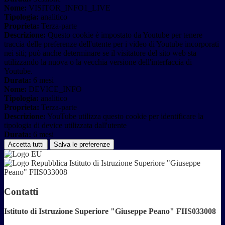
Nome:
VISITOR_INFO1_LIVE
Tipologia:
analitico
Proprieta:
Terza-parte
Descrizione:
Questo cookie è impostato da Youtube per tenere
traccia delle preferenze dell'utente per i video di Youtube incorporati
nei siti; può anche determinare se il visitatore del sito web sta
utilizzando la nuova o la vecchia versione dell'interfaccia di
Youtube.
Durata:
6 mesi
Nome:
DEVICE_INFO
Tipologia:
analitico
Proprieta:
Terza-parte
Descrizione:
YouTube utilizza questo cookie per identificare la
tipologia di device utilizzata dall'utente
Durata:
6 mesi
Accetta tutti
Salva le preferenze
Istituto di Istruzione Superiore "Giuseppe
Peano" FIIS033008
Contatti
Istituto di Istruzione Superiore "Giuseppe Peano" FIIS033008