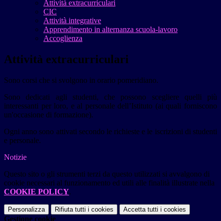
Attività extracurriculari
CIC
Attività integrative
Apprendimento in alternanza scuola-lavoro
Accoglienza
Attività extracurriculari
Sono corsi che si svolgono in orario pomeridiano.
Sono dedicati agli studenti, che possono scegliere quelli più
interessanti per loro, e al personale dell’Istituto (ai quali forniscono
un'occasione di formazione).
Ogni anno sono attivati secondo le richieste e le iscrizioni di studenti
e personale.
Notizie
Questo sito o gli strumenti terzi da questo utilizzati si avvalgono di
cookie necessari al funzionamento ed utili alle finalità illustrate nella
COOKIE POLICY
.
Personalizza
Rifiuta tutti
i cookies
Accetta tutti
i cookies
Gestione cookie