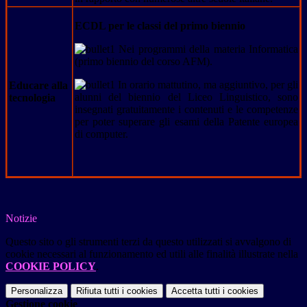
ECDL per le classi del primo biennio
Nei programmi della materia Informatica
(primo biennio del corso AFM).
In orario mattutino, ma aggiuntivo, per gli
Educare alla
alunni del biennio del Liceo Linguistico, sono
tecnologia
insegnati gratuitamente i contenuti e le competenze
per poter superare gli esami della Patente europea
di computer.
Notizie
Questo sito o gli strumenti terzi da questo utilizzati si avvalgono di
cookie necessari al funzionamento ed utili alle finalità illustrate nella
COOKIE POLICY
.
Personalizza
Rifiuta tutti
i cookies
Accetta tutti
i cookies
Gestione cookie