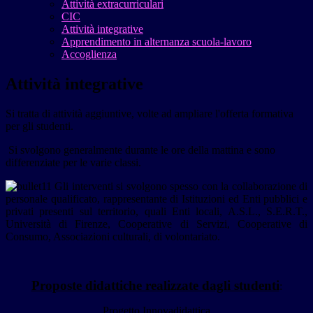
Attività extracurriculari
CIC
Attività integrative
Apprendimento in alternanza scuola-lavoro
Accoglienza
Attività integrative
Si tratta di attività aggiuntive, volte ad ampliare l'offerta formativa
per gli studenti.
Si svolgono generalmente durante le ore della mattina e sono
differenziate per le varie classi.
Gli interventi si svolgono spesso con la collaborazione di
personale qualificato, rappresentante di Istituzioni ed Enti pubblici e
privati presenti sul territorio, quali Enti locali, A.S.L., S.E.R.T.,
Università di Firenze, Cooperative di Servizi, Cooperative di
Consumo, Associazioni culturali, di volontariato.
Proposte didattiche realizzate dagli studenti
:
Progetto Innovadidattica