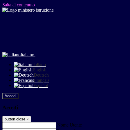
Salta al contenuto
Italiano
Italiano
English
Deutsch
Français
Español
Accedi
Accedi
button close
×
Nome Utente