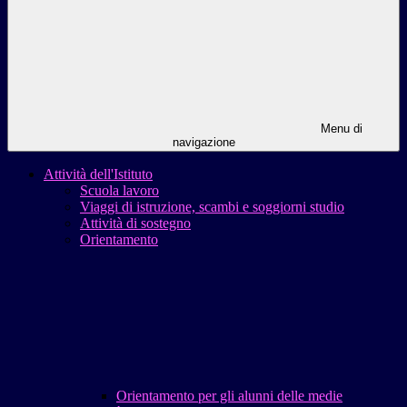
Menu di
navigazione
Attività dell'Istituto
Scuola lavoro
Viaggi di istruzione, scambi e soggiorni studio
Attività di sostegno
Orientamento
Orientamento per gli alunni delle medie