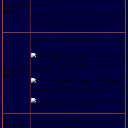
cittadino.
Educare alla
legalità
Gli allievi vengono formati all'autonomia e alla
consapevolezza culturali, necessarie all'assunzione
di responsabilità del singolo verso la società.
Numerose iniziative vengono svolte durante l'anno,
quali:
Il giornale in classe -
In accordo con le
principali testate di quotidiani, le classi ricevono
ogni mattina alcuni quotidiani che leggono e
Educare alla
commentano con i docenti.
lettura
Libernauta: “Navigare in biblioteca” -
Attraverso la stesura di abstract e commenti, si
invitano gli studenti a dedicarsi alla lettura.
Partecipazione a conferenze e letture in
presenza degli autori contemporanei.
Raccoglie tutte le iniziative inerenti la conoscenza
Educare
dei paesi europei e l’integrazione fra i suoi cittadini,
all'Europa
in rapporto con numerose altre scuole italiane.