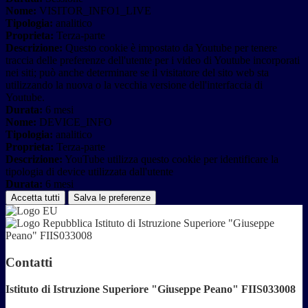
Nome:
VISITOR_INFO1_LIVE
Tipologia:
analitico
Proprieta:
Terza-parte
Descrizione:
Questo cookie è impostato da Youtube per tenere
traccia delle preferenze dell'utente per i video di Youtube incorporati
nei siti; può anche determinare se il visitatore del sito web sta
utilizzando la nuova o la vecchia versione dell'interfaccia di
Youtube.
Durata:
6 mesi
Nome:
DEVICE_INFO
Tipologia:
analitico
Proprieta:
Terza-parte
Descrizione:
YouTube utilizza questo cookie per identificare la
tipologia di device utilizzata dall'utente
Durata:
6 mesi
Accetta tutti
Salva le preferenze
Istituto di Istruzione Superiore "Giuseppe
Peano" FIIS033008
Contatti
Istituto di Istruzione Superiore "Giuseppe Peano" FIIS033008