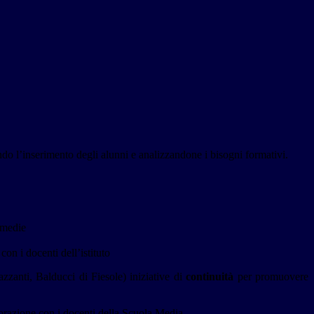
ndo l’inserimento degli alunni e analizzandone i bisogni formativi.
e medie
on i docenti dell’istituto
zzanti, Balducci di Fiesole) iniziative di
continuità
per promuovere
laborazione con i docenti della Scuola Media.