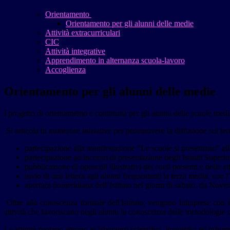
Orientamento
Orientamento per gli alunni delle medie
Attività extracurriculari
CIC
Attività integrative
Apprendimento in alternanza scuola-lavoro
Accoglienza
Orientamento per gli alunni delle medie
l progetto di orientamento e continuità per gli alunni delle scuole med
Si articola in numerose iniziative per promuovere la diffusione sul terri
partecipazione alla manifestazione "Le scuole si presentano" all
partecipazione ad incontri di presentazione degli Istituti Superior
pubblicazione di opuscoli illustrativi dei corsi presenti e delle a
invio di una lettera agli alunni frequentanti la terza media, con l’i
apertura pomeridiana dell’Istituto nei giorni di sabato, da Novem
Oltre alla conoscenza formale dell'Istituto, vengono intraprese con 
attività che favoriscano negli alunni la conoscenza delle metodologie d
Le attività ruotano attorno ai laboratori scientifici, linguistici ed info