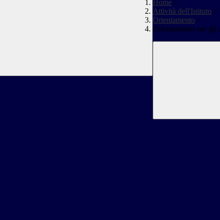
Home
>
Attività dell'Istituto
>
Orientamento
>
Orientamento per gli 