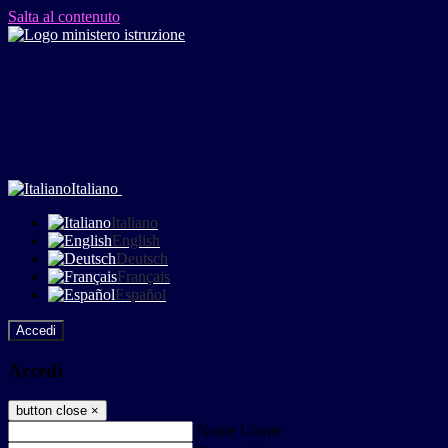
Salta al contenuto
Italiano
Italiano
English
Deutsch
Français
Español
Accedi
Accedi
button close
×
Nome Utente