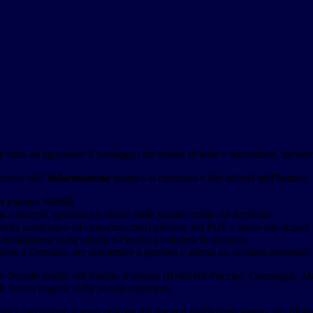
ie mira ad agevolare il passaggio fra scuola di base e secondaria, favore
torio dell'
informazione
relativa ai curricula e alle attività dell'Istituto:
a palestra Ridolfi
i a docenti, genitori ed alunni delle scuole medie del territorio
ttività integrative ed extracurricolari previste nel POF e invio alle scuol
llustrazione della scuola e l’invito a visitarne le strutture
bre a Gennaio, per consentire a genitori e alunni un contatto personale c
le Scuole medie del bacino d'utenza (Botticelli-Puccini, Compagni, Ma
i lavoro proprie della Scuola superiore.
rmatici dell'Istituto e sono guidate dai docenti dell'Istituto Peano, in col