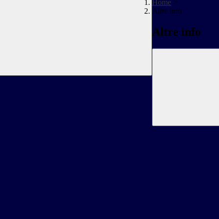
Home
>
Altre info
Altre info