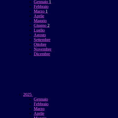
Gennaio
1
Febbraio
Marzo
1
Aprile
Maggio
Giugno
2
Luglio
Agosto
Settembre
Ottobre
Novembre
Dicembre
2025
Gennaio
Febbraio
Marzo
Aprile