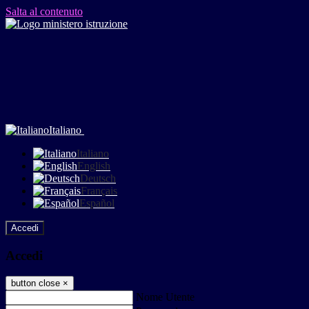
Salta al contenuto
Italiano
Italiano
English
Deutsch
Français
Español
Accedi
Accedi
button close
×
Nome Utente