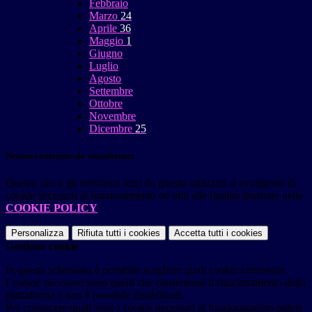
Febbraio
Marzo
24
Aprile
36
Maggio
1
Giugno
Luglio
Agosto
Settembre
Ottobre
Novembre
Dicembre
25
Nessun contenuto da visualizzare
Questo sito o gli strumenti terzi da questo utilizzati si avvalgono di
cookie necessari al funzionamento ed utili alle finalità illustrate nella
COOKIE POLICY
.
Personalizza
Rifiuta tutti
i cookies
Accetta tutti
i cookies
Gestione cookie
In questa schermata è possibile scegliere quali cookie consentire.
I cookie necessari sono quelli che consentono il funzionamento della
piattaforma e non è possibile disabilitarli.
Per conoscere quali sono i cookie necessari al funzionamento potete