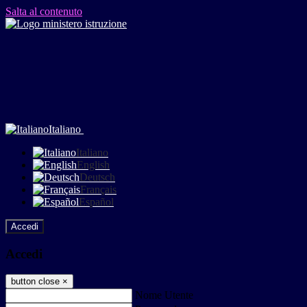
Salta al contenuto
Italiano
Italiano
English
Deutsch
Français
Español
Accedi
Accedi
button close
×
Nome Utente