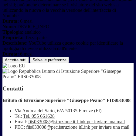
nei siti; può anche determinare se il visitatore del sito web sta
utilizzando la nuova o la vecchia versione dell'interfaccia di
Youtube.
Durata:
6 mesi
Nome:
DEVICE_INFO
Tipologia:
analitico
Proprieta:
Terza-parte
Descrizione:
YouTube utilizza questo cookie per identificare la
tipologia di device utilizzata dall'utente
Durata:
6 mesi
Accetta tutti
Salva le preferenze
Istituto di Istruzione Superiore "Giuseppe
Peano" FIIS033008
Contatti
Istituto di Istruzione Superiore "Giuseppe Peano" FIIS033008
Via Andrea del Sarto, 6/A 50135 Firenze (FI)
Tel:
Tel. 055 661628
Email:
fiis033008@istruzione.it
Link per inviare una mail
PEC:
fiis033008@pec.istruzione.it
Link per inviare una mail