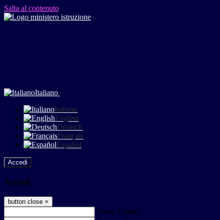
Salta al contenuto
Italiano
Italiano
English
Deutsch
Français
Español
Accedi
Accedi
button close
×
Nome Utente