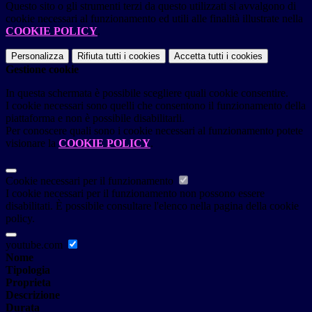
Questo sito o gli strumenti terzi da questo utilizzati si avvalgono di
cookie necessari al funzionamento ed utili alle finalità illustrate nella
COOKIE POLICY
.
Personalizza
Rifiuta tutti
i cookies
Accetta tutti
i cookies
Gestione cookie
In questa schermata è possibile scegliere quali cookie consentire.
I cookie necessari sono quelli che consentono il funzionamento della
piattaforma e non è possibile disabilitarli.
Per conoscere quali sono i cookie necessari al funzionamento potete
visionare la
COOKIE POLICY
.
Cookie necessari per il funzionamento
I cookie necessari per il funzionamento non possono essere
disabilitati. È possibile consultare l'elenco nella pagina della cookie
policy.
youtube.com
Nome
Tipologia
Proprieta
Descrizione
Durata