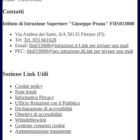
Contatti
Istituto di Istruzione Superiore "Giuseppe Peano" FIIS033008
Via Andrea del Sarto, 6/A 50135 Firenze (FI)
Tel:
Tel. 055 661628
Email:
fiis033008@istruzione.it
Link per inviare una mail
PEC:
fiis033008@pec.istruzione.it
Link per inviare una mail
Sezione Link Utili
Cookie policy
Note legali
Informativa Privacy
Ufficio Relazioni con il Pubblico
Dichiarazione di accessibilità
Obiettivi di accessibilità
Whistleblowing
Gestione consensi cookie
Amministrazione trasparente