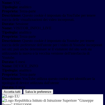
Nome:
YSC
Tipologia:
analitico
Proprieta:
Terza-parte
Descrizione:
Questo cookie è impostato da YouTube per tenere
traccia delle visualizzazioni dei video incorporati.
Durata:
Sessione
Nome:
VISITOR_INFO1_LIVE
Tipologia:
analitico
Proprieta:
Terza-parte
Descrizione:
Questo cookie è impostato da Youtube per tenere
traccia delle preferenze dell'utente per i video di Youtube incorporati
nei siti; può anche determinare se il visitatore del sito web sta
utilizzando la nuova o la vecchia versione dell'interfaccia di
Youtube.
Durata:
6 mesi
Nome:
DEVICE_INFO
Tipologia:
analitico
Proprieta:
Terza-parte
Descrizione:
YouTube utilizza questo cookie per identificare la
tipologia di device utilizzata dall'utente
Durata:
6 mesi
Accetta tutti
Salva le preferenze
Istituto di Istruzione Superiore "Giuseppe
Peano" FIIS033008