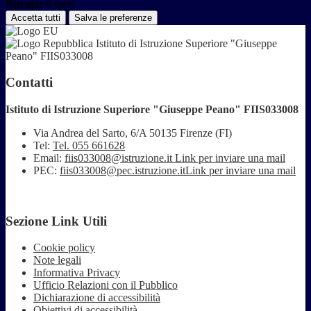
Durata:
6 mesi
Accetta tutti
Salva le preferenze
Istituto di Istruzione Superiore "Giuseppe
Peano" FIIS033008
Contatti
Istituto di Istruzione Superiore "Giuseppe Peano" FIIS033008
Via Andrea del Sarto, 6/A 50135 Firenze (FI)
Tel:
Tel. 055 661628
Email:
fiis033008@istruzione.it
Link per inviare una mail
PEC:
fiis033008@pec.istruzione.it
Link per inviare una mail
Sezione Link Utili
Cookie policy
Note legali
Informativa Privacy
Ufficio Relazioni con il Pubblico
Dichiarazione di accessibilità
Obiettivi di accessibilità