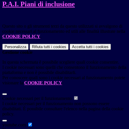
P.A.I. Piani di inclusione
Questo sito o gli strumenti terzi da questo utilizzati si avvalgono di
cookie necessari al funzionamento ed utili alle finalità illustrate nella
COOKIE POLICY
.
Personalizza
Rifiuta tutti
i cookies
Accetta tutti
i cookies
Gestione cookie
In questa schermata è possibile scegliere quali cookie consentire.
I cookie necessari sono quelli che consentono il funzionamento della
piattaforma e non è possibile disabilitarli.
Per conoscere quali sono i cookie necessari al funzionamento potete
visionare la
COOKIE POLICY
.
Cookie necessari per il funzionamento
I cookie necessari per il funzionamento non possono essere
disabilitati. È possibile consultare l'elenco nella pagina della cookie
policy.
youtube.com