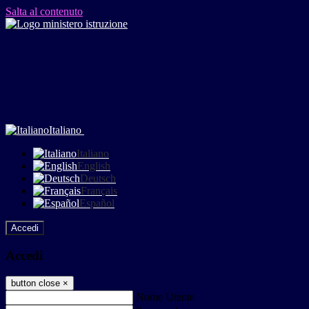
Salta al contenuto
Italiano
Italiano
English
Deutsch
Français
Español
Accedi
Accedi
button close
×
Nome Utente