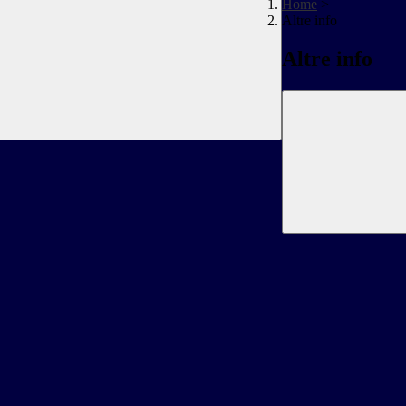
Home
>
Altre info
Altre info