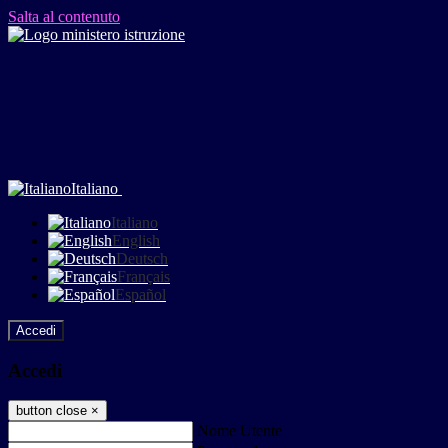
Salta al contenuto
Italiano
Italiano
English
Deutsch
Français
Español
Accedi
Accedi
button close
×
Nome Utente