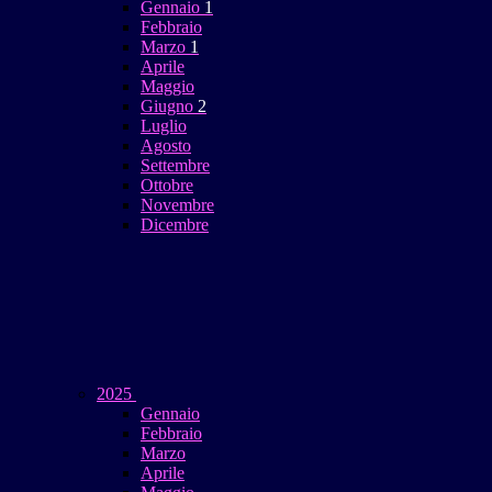
Gennaio
1
Febbraio
Marzo
1
Aprile
Maggio
Giugno
2
Luglio
Agosto
Settembre
Ottobre
Novembre
Dicembre
2025
Gennaio
Febbraio
Marzo
Aprile