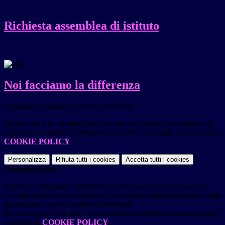
Richiesta assemblea di istituto
Noi facciamo la differenza
Costruiamo insieme un futuro sostenibile
Questo sito o gli strumenti terzi da questo utilizzati si avvalgono di
cookie necessari al funzionamento ed utili alle finalità illustrate nella
COOKIE POLICY
.
Personalizza
Rifiuta tutti
i cookies
Accetta tutti
i cookies
Gestione cookie
In questa schermata è possibile scegliere quali cookie consentire.
I cookie necessari sono quelli che consentono il funzionamento della
piattaforma e non è possibile disabilitarli.
Per conoscere quali sono i cookie necessari al funzionamento potete
visionare la
COOKIE POLICY
.