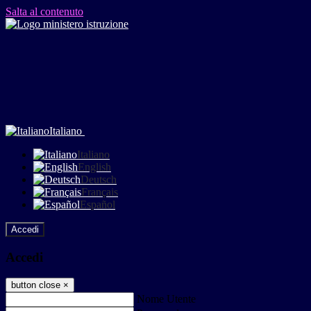
Salta al contenuto
Italiano
Italiano
English
Deutsch
Français
Español
Accedi
Accedi
button close
×
Nome Utente