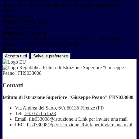
utilizzando la nuova o la vecchia versione dell'interfaccia di
Youtube.
Durata:
6 mesi
Nome:
DEVICE_INFO
Tipologia:
analitico
Proprieta:
Terza-parte
Descrizione:
YouTube utilizza questo cookie per identificare la
tipologia di device utilizzata dall'utente
Durata:
6 mesi
Accetta tutti
Salva le preferenze
Istituto di Istruzione Superiore "Giuseppe
Peano" FIIS033008
Contatti
Istituto di Istruzione Superiore "Giuseppe Peano" FIIS033008
Via Andrea del Sarto, 6/A 50135 Firenze (FI)
Tel:
Tel. 055 661628
Email:
fiis033008@istruzione.it
Link per inviare una mail
PEC:
fiis033008@pec.istruzione.it
Link per inviare una mail