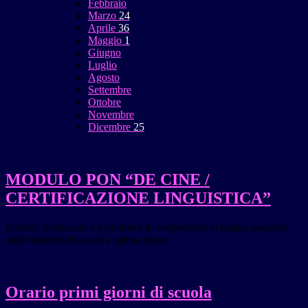
Febbraio
Marzo
24
Aprile
36
Maggio
1
Giugno
Luglio
Agosto
Settembre
Ottobre
Novembre
Dicembre
25
MODULO PON “DE CINE /
CERTIFICAZIONE LINGUISTICA”
Modulo finalizzato a potenziare le competenze in lingua spagnola
degli studenti di quarta e quinta classe.
Orario primi giorni di scuola