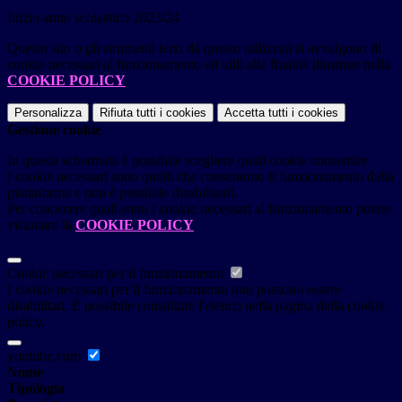
Inizio anno scolastico 2023/24
Questo sito o gli strumenti terzi da questo utilizzati si avvalgono di
cookie necessari al funzionamento ed utili alle finalità illustrate nella
COOKIE POLICY
.
Personalizza
Rifiuta tutti
i cookies
Accetta tutti
i cookies
Gestione cookie
In questa schermata è possibile scegliere quali cookie consentire.
I cookie necessari sono quelli che consentono il funzionamento della
piattaforma e non è possibile disabilitarli.
Per conoscere quali sono i cookie necessari al funzionamento potete
visionare la
COOKIE POLICY
.
Cookie necessari per il funzionamento
I cookie necessari per il funzionamento non possono essere
disabilitati. È possibile consultare l'elenco nella pagina della cookie
policy.
youtube.com
Nome
Tipologia