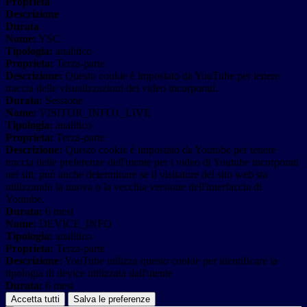
Proprieta
Descrizione
Durata
Nome:
YSC
Tipologia:
analitico
Proprieta:
Terza-parte
Descrizione:
Questo cookie è impostato da YouTube per tenere
traccia delle visualizzazioni dei video incorporati.
Durata:
Sessione
Nome:
VISITOR_INFO1_LIVE
Tipologia:
analitico
Proprieta:
Terza-parte
Descrizione:
Questo cookie è impostato da Youtube per tenere
traccia delle preferenze dell'utente per i video di Youtube incorporati
nei siti; può anche determinare se il visitatore del sito web sta
utilizzando la nuova o la vecchia versione dell'interfaccia di
Youtube.
Durata:
6 mesi
Nome:
DEVICE_INFO
Tipologia:
analitico
Proprieta:
Terza-parte
Descrizione:
YouTube utilizza questo cookie per identificare la
tipologia di device utilizzata dall'utente
Durata:
6 mesi
Accetta tutti
Salva le preferenze