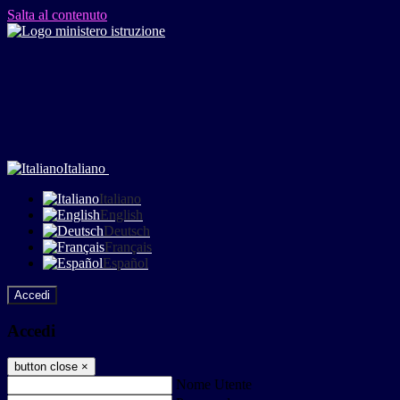
Salta al contenuto
Italiano
Italiano
English
Deutsch
Français
Español
Accedi
Accedi
button close
×
Nome Utente