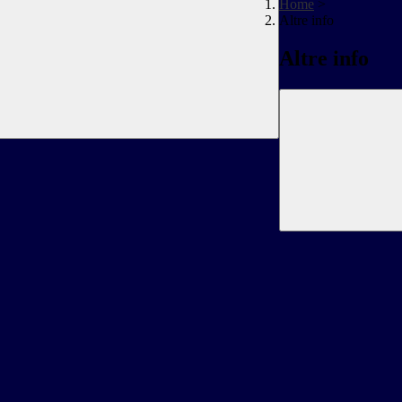
Home
>
Altre info
Altre info