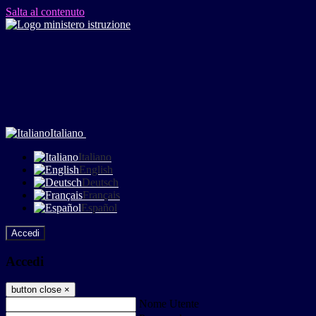
Salta al contenuto
Italiano
Italiano
English
Deutsch
Français
Español
Accedi
Accedi
button close
×
Nome Utente