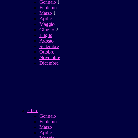
Gennaio
1
Febbraio
Marzo
1
Aprile
Maggio
Giugno
2
Luglio
Agosto
Settembre
Ottobre
Novembre
Dicembre
2025
Gennaio
Febbraio
Marzo
Aprile