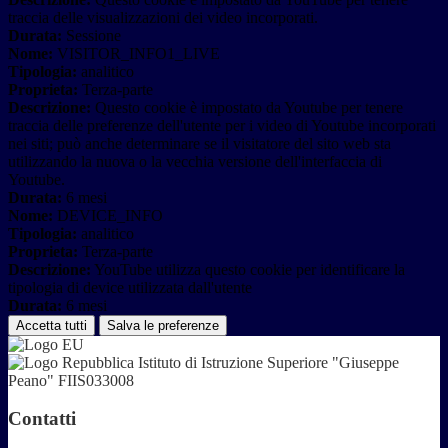
traccia delle visualizzazioni dei video incorporati.
Durata:
Sessione
Nome:
VISITOR_INFO1_LIVE
Tipologia:
analitico
Proprieta:
Terza-parte
Descrizione:
Questo cookie è impostato da Youtube per tenere
traccia delle preferenze dell'utente per i video di Youtube incorporati
nei siti; può anche determinare se il visitatore del sito web sta
utilizzando la nuova o la vecchia versione dell'interfaccia di
Youtube.
Durata:
6 mesi
Nome:
DEVICE_INFO
Tipologia:
analitico
Proprieta:
Terza-parte
Descrizione:
YouTube utilizza questo cookie per identificare la
tipologia di device utilizzata dall'utente
Durata:
6 mesi
Accetta tutti
Salva le preferenze
Istituto di Istruzione Superiore "Giuseppe
Peano" FIIS033008
Contatti