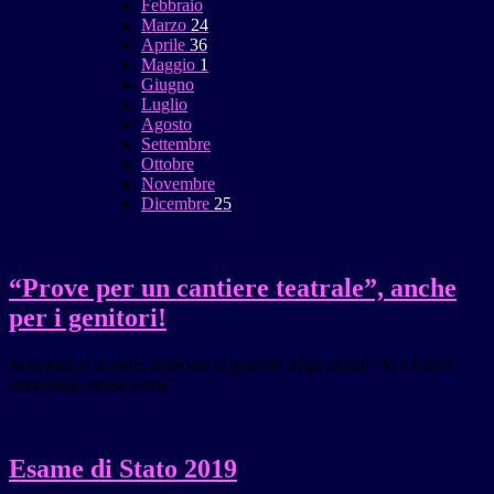
Febbraio
Marzo
24
Aprile
36
Maggio
1
Giugno
Luglio
Agosto
Settembre
Ottobre
Novembre
Dicembre
25
“Prove per un cantiere teatrale”, anche
per i genitori!
Iscrizioni al modulo dedicato ai genitori degli alunni “Io e l'altro:
attori della stessa scena”
Esame di Stato 2019