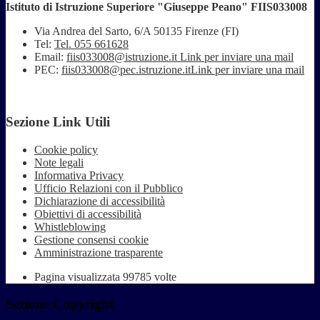
Istituto di Istruzione Superiore "Giuseppe Peano" FIIS033008
Via Andrea del Sarto, 6/A 50135 Firenze (FI)
Tel:
Tel. 055 661628
Email:
fiis033008@istruzione.it
Link per inviare una mail
PEC:
fiis033008@pec.istruzione.it
Link per inviare una mail
Sezione Link Utili
Cookie policy
Note legali
Informativa Privacy
Ufficio Relazioni con il Pubblico
Dichiarazione di accessibilità
Obiettivi di accessibilità
Whistleblowing
Gestione consensi cookie
Amministrazione trasparente
Pagina visualizzata
99785
volte
Sezione Copyright