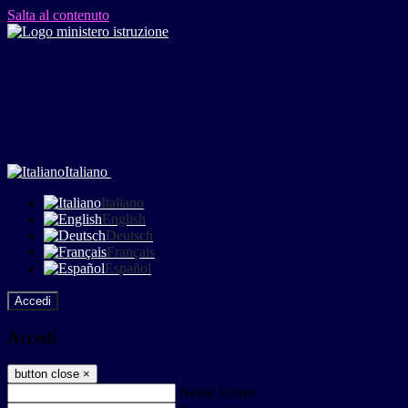
Salta al contenuto
Italiano
Italiano
English
Deutsch
Français
Español
Accedi
Accedi
button close
×
Nome Utente