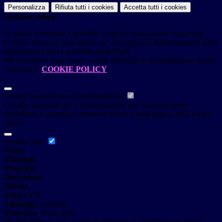
Personalizza
Rifiuta tutti
i cookies
Accetta tutti
i cookies
Gestione cookie
In questa schermata è possibile scegliere quali cookie consentire.
I cookie necessari sono quelli che consentono il funzionamento della
piattaforma e non è possibile disabilitarli.
Per conoscere quali sono i cookie necessari al funzionamento potete
visionare la
COOKIE POLICY
.
Cookie necessari per il funzionamento
I cookie necessari per il funzionamento non possono essere
disabilitati. È possibile consultare l'elenco nella pagina della cookie
policy.
youtube.com
Nome
Tipologia
Proprieta
Descrizione
Durata
Nome:
YSC
Tipologia:
analitico
Proprieta:
Terza-parte
Descrizione:
Questo cookie è impostato da YouTube per tenere