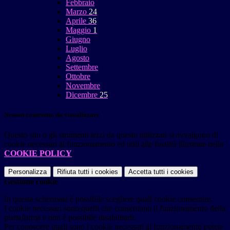
Febbraio
Marzo
24
Aprile
36
Maggio
1
Giugno
Luglio
Agosto
Settembre
Ottobre
Novembre
Dicembre
25
Nessun contenuto da visualizzare
Questo sito o gli strumenti terzi da questo utilizzati si avvalgono di
cookie necessari al funzionamento ed utili alle finalità illustrate nella
COOKIE POLICY
.
Personalizza
Rifiuta tutti
i cookies
Accetta tutti
i cookies
Gestione cookie
In questa schermata è possibile scegliere quali cookie consentire.
I cookie necessari sono quelli che consentono il funzionamento della
piattaforma e non è possibile disabilitarli.
Per conoscere quali sono i cookie necessari al funzionamento potete