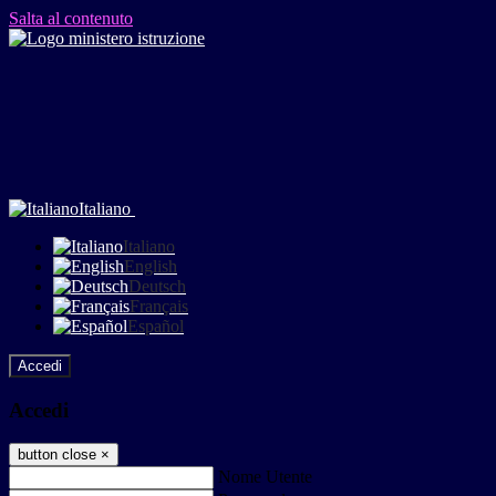
Salta al contenuto
Italiano
Italiano
English
Deutsch
Français
Español
Accedi
Accedi
button close
×
Nome Utente