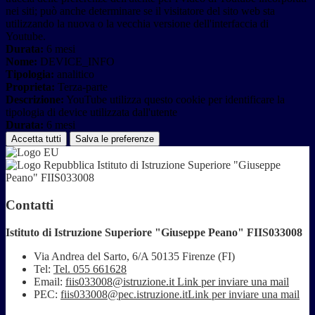
nei siti; può anche determinare se il visitatore del sito web sta
utilizzando la nuova o la vecchia versione dell'interfaccia di
Youtube.
Durata:
6 mesi
Nome:
DEVICE_INFO
Tipologia:
analitico
Proprieta:
Terza-parte
Descrizione:
YouTube utilizza questo cookie per identificare la
tipologia di device utilizzata dall'utente
Durata:
6 mesi
Accetta tutti
Salva le preferenze
Istituto di Istruzione Superiore "Giuseppe
Peano" FIIS033008
Contatti
Istituto di Istruzione Superiore "Giuseppe Peano" FIIS033008
Via Andrea del Sarto, 6/A 50135 Firenze (FI)
Tel:
Tel. 055 661628
Email:
fiis033008@istruzione.it
Link per inviare una mail
PEC:
fiis033008@pec.istruzione.it
Link per inviare una mail