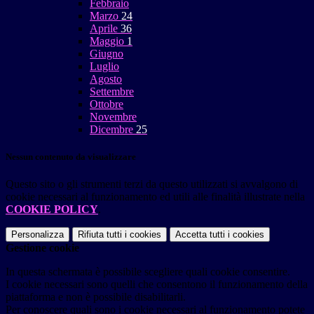
Febbraio
Marzo
24
Aprile
36
Maggio
1
Giugno
Luglio
Agosto
Settembre
Ottobre
Novembre
Dicembre
25
Nessun contenuto da visualizzare
Questo sito o gli strumenti terzi da questo utilizzati si avvalgono di
cookie necessari al funzionamento ed utili alle finalità illustrate nella
COOKIE POLICY
.
Personalizza
Rifiuta tutti
i cookies
Accetta tutti
i cookies
Gestione cookie
In questa schermata è possibile scegliere quali cookie consentire.
I cookie necessari sono quelli che consentono il funzionamento della
piattaforma e non è possibile disabilitarli.
Per conoscere quali sono i cookie necessari al funzionamento potete