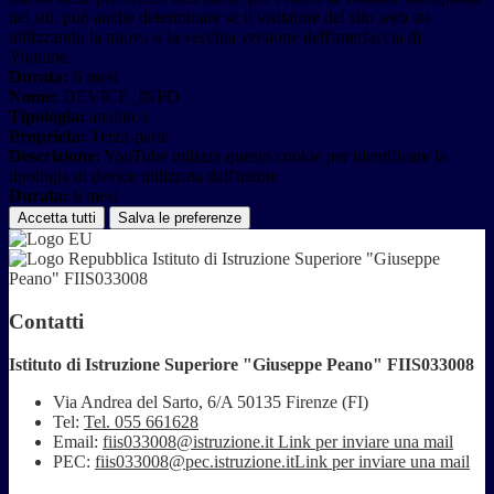
nei siti; può anche determinare se il visitatore del sito web sta
utilizzando la nuova o la vecchia versione dell'interfaccia di
Youtube.
Durata:
6 mesi
Nome:
DEVICE_INFO
Tipologia:
analitico
Proprieta:
Terza-parte
Descrizione:
YouTube utilizza questo cookie per identificare la
tipologia di device utilizzata dall'utente
Durata:
6 mesi
Accetta tutti
Salva le preferenze
Istituto di Istruzione Superiore "Giuseppe
Peano" FIIS033008
Contatti
Istituto di Istruzione Superiore "Giuseppe Peano" FIIS033008
Via Andrea del Sarto, 6/A 50135 Firenze (FI)
Tel:
Tel. 055 661628
Email:
fiis033008@istruzione.it
Link per inviare una mail
PEC:
fiis033008@pec.istruzione.it
Link per inviare una mail